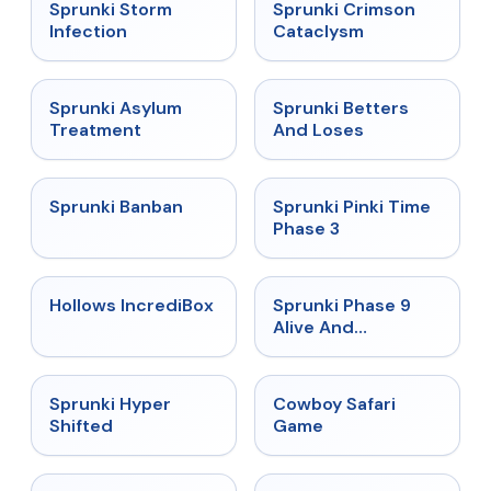
★
4.7
★
4.7
Sprunki Storm
Sprunki Crimson
Infection
Cataclysm
★
4.5
★
4.6
Sprunki Asylum
Sprunki Betters
Treatment
And Loses
★
4.7
★
4.9
Sprunki Banban
Sprunki Pinki Time
Phase 3
★
4.3
★
4.4
Hollows IncrediBox
Sprunki Phase 9
Alive And
Malediction
★
4.5
★
5
Sprunki Hyper
Cowboy Safari
Shifted
Game