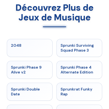
Découvrez Plus de
Jeux de Musique
★
5
★
4.7
2048
Sprunki Surviving
Squad Phase 3
★
4.6
★
4.7
Sprunki Phase 9
Sprunki Phase 4
Alive v2
Alternate Edition
★
4.5
★
4.7
Sprunki Double
Sprunkrat Funky
Date
Rap