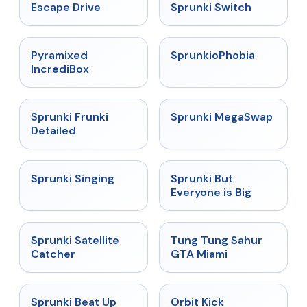
★
4.4
★
4.7
Escape Drive
Sprunki Switch
★
4.6
★
4.5
Pyramixed
SprunkioPhobia
IncrediBox
★
4.7
★
4.5
Sprunki Frunki
Sprunki MegaSwap
Detailed
★
4.6
★
4.5
Sprunki Singing
Sprunki But
Everyone is Big
★
4.4
★
4.5
Sprunki Satellite
Tung Tung Sahur
Catcher
GTA Miami
★
4.8
★
4.8
Sprunki Beat Up
Orbit Kick