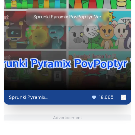
Sprunki Pyramix PovPoptyr Ver
Sprunki Pyramix
18,665
PovPoptyr Ver
Advertisement