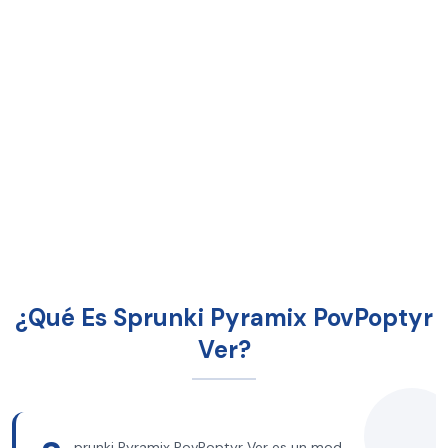
¿Qué Es Sprunki Pyramix PovPoptyr
Ver?
prunki Pyramix PovPoptyr Ver es un mod