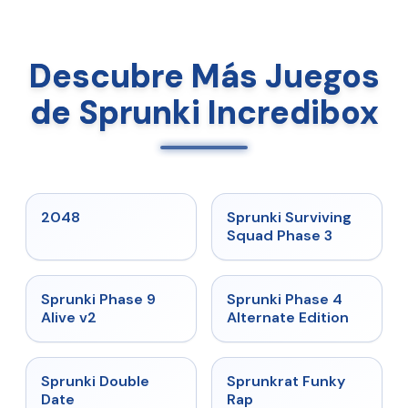
Descubre Más Juegos
de Sprunki Incredibox
★
5
★
4.7
2048
Sprunki Surviving
Squad Phase 3
★
4.6
★
4.7
Sprunki Phase 9
Sprunki Phase 4
Alive v2
Alternate Edition
★
4.5
★
4.7
Sprunki Double
Sprunkrat Funky
Date
Rap