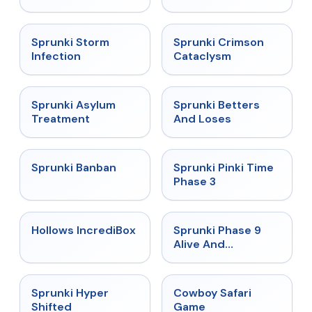
★
4.7
★
4.7
Sprunki Storm
Sprunki Crimson
Infection
Cataclysm
★
4.5
★
4.6
Sprunki Asylum
Sprunki Betters
Treatment
And Loses
★
4.7
★
4.9
Sprunki Banban
Sprunki Pinki Time
Phase 3
★
4.3
★
4.4
Hollows IncrediBox
Sprunki Phase 9
Alive And
Malediction
★
4.5
★
5
Sprunki Hyper
Cowboy Safari
Shifted
Game