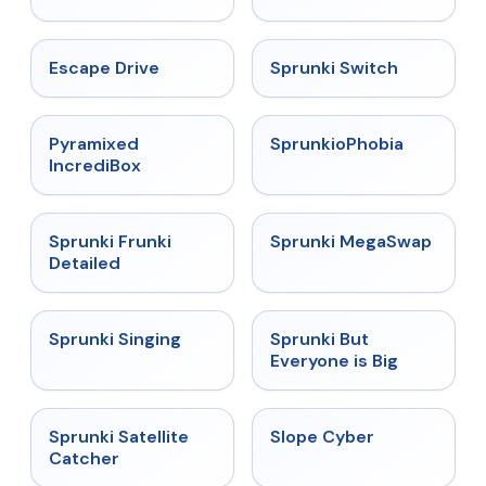
★
4.4
★
4.7
Escape Drive
Sprunki Switch
★
4.6
★
4.5
Pyramixed
SprunkioPhobia
IncrediBox
★
4.7
★
4.5
Sprunki Frunki
Sprunki MegaSwap
Detailed
★
4.6
★
4.5
Sprunki Singing
Sprunki But
Everyone is Big
★
4.4
★
4.3
Sprunki Satellite
Slope Cyber
Catcher