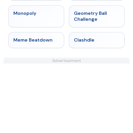
★
4.4
★
4.3
Monopoly
Geometry Ball
Challenge
★
4.4
★
4.7
Meme Beatdown
Clashdle
Advertisement