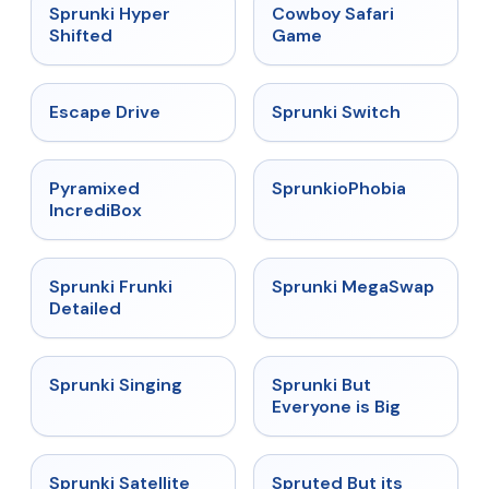
★
4.5
★
5
Sprunki Hyper
Cowboy Safari
Shifted
Game
★
4.4
★
4.7
Escape Drive
Sprunki Switch
★
4.6
★
4.5
Pyramixed
SprunkioPhobia
IncrediBox
★
4.7
★
4.5
Sprunki Frunki
Sprunki MegaSwap
Detailed
★
4.6
★
4.5
Sprunki Singing
Sprunki But
Everyone is Big
★
4.4
★
4.6
Sprunki Satellite
Spruted But its