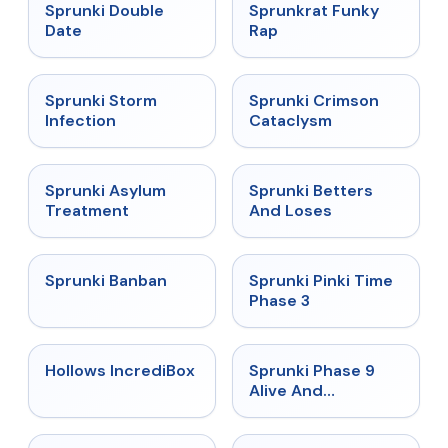
★
4.5
★
4.7
Sprunki Double
Sprunkrat Funky
Date
Rap
★
4.7
★
4.7
Sprunki Storm
Sprunki Crimson
Infection
Cataclysm
★
4.5
★
4.6
Sprunki Asylum
Sprunki Betters
Treatment
And Loses
★
4.7
★
4.9
Sprunki Banban
Sprunki Pinki Time
Phase 3
★
4.3
★
4.4
Hollows IncrediBox
Sprunki Phase 9
Alive And
Malediction