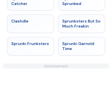
Catcher
Sprunked
★
4.7
★
4.8
Clashdle
Sprunksters But So
Much Freakin
★
4.7
★
4.6
Sprunki Frunksters
Sprunki Garnold
Time
Advertisement