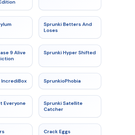
Edition
★
4.5
★
4.6
sylum
Sprunki Betters And
t
Loses
★
4.4
★
4.5
ase 9 Alive
Sprunki Hyper Shifted
iction
★
4.6
★
4.5
 IncrediBox
SprunkioPhobia
★
4.5
★
4.4
ut Everyone
Sprunki Satellite
Catcher
★
5
★
4.4
rs
Crack Eggs