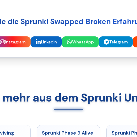
ile die Sprunki Swapped Broken Erfahr
Instagram
LinkedIn
WhatsApp
Telegram
 mehr aus dem Sprunki U
★
4.7
★
4.6
viving
Sprunki Phase 9 Alive
Sprunki P