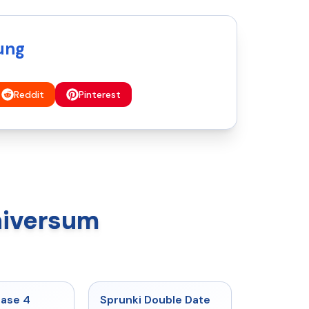
ung
Reddit
Pinterest
niversum
★
4.7
★
4.5
hase 4
Sprunki Double Date