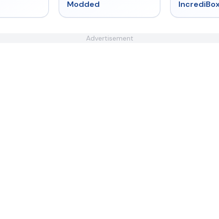
Modded
IncrediBo
Advertisement