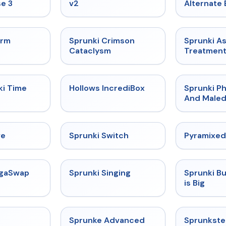
e 3
v2
Alternate 
★
4.7
★
4.7
orm
Sprunki Crimson
Sprunki A
Cataclysm
Treatmen
★
4.9
★
4.3
ki Time
Hollows IncrediBox
Sprunki Ph
And Maled
★
4.4
★
4.7
ve
Sprunki Switch
Pyramixed
★
4.5
★
4.6
egaSwap
Sprunki Singing
Sprunki B
is Big
★
4.4
★
4.6
Sprunke Advanced
Sprunkste