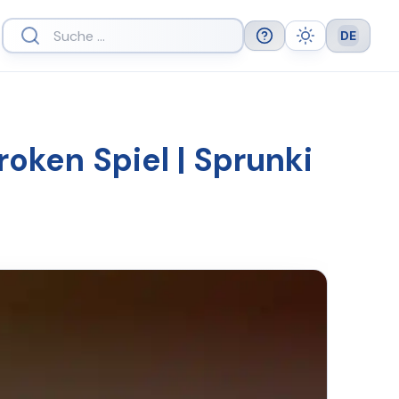
DE
Help
Theme
Languag
ken Spiel | Sprunki