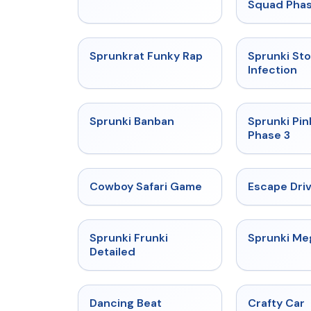
Squad Phas
★
4.7
Sprunkrat Funky Rap
Sprunki St
Infection
★
4.7
Sprunki Banban
Sprunki Pin
Phase 3
★
5
Cowboy Safari Game
Escape Dri
★
4.7
Sprunki Frunki
Sprunki M
Detailed
★
4.4
Dancing Beat
Crafty Car