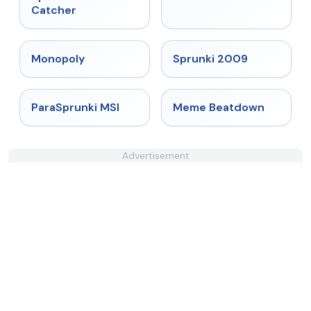
Catcher
★
4.4
★
4.6
Monopoly
Sprunki 2009
★
4.4
★
4.4
ParaSprunki MSI
Meme Beatdown
Advertisement