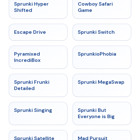
★
4.5
★
5
Sprunki Hyper
Cowboy Safari
Shifted
Game
★
4.4
★
4.7
Escape Drive
Sprunki Switch
★
4.6
★
4.5
Pyramixed
SprunkioPhobia
IncrediBox
★
4.7
★
4.5
Sprunki Frunki
Sprunki MegaSwap
Detailed
★
4.6
★
4.5
Sprunki Singing
Sprunki But
Everyone is Big
★
4.4
★
4.4
Sprunki Satellite
Mad Pursuit