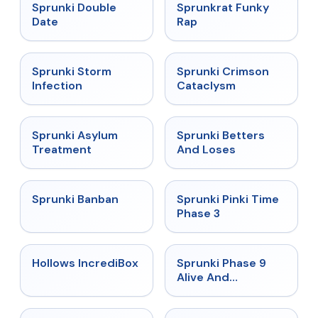
★
4.5
★
4.7
Sprunki Double
Sprunkrat Funky
Date
Rap
★
4.7
★
4.7
Sprunki Storm
Sprunki Crimson
Infection
Cataclysm
★
4.5
★
4.6
Sprunki Asylum
Sprunki Betters
Treatment
And Loses
★
4.7
★
4.9
Sprunki Banban
Sprunki Pinki Time
Phase 3
★
4.3
★
4.4
Hollows IncrediBox
Sprunki Phase 9
Alive And
Malediction