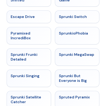
Shifted
Game
★
4.4
★
4.7
Escape Drive
Sprunki Switch
★
4.6
★
4.5
Pyramixed
SprunkioPhobia
IncrediBox
★
4.7
★
4.5
Sprunki Frunki
Sprunki MegaSwap
Detailed
★
4.6
★
4.5
Sprunki Singing
Sprunki But
Everyone is Big
★
4.4
★
4.9
Sprunki Satellite
Spruted Pyramix
Catcher