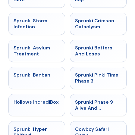
★
4.7
★
4.7
Sprunki Storm
Sprunki Crimson
Infection
Cataclysm
★
4.5
★
4.6
Sprunki Asylum
Sprunki Betters
Treatment
And Loses
★
4.7
★
4.9
Sprunki Banban
Sprunki Pinki Time
Phase 3
★
4.3
★
4.4
Hollows IncrediBox
Sprunki Phase 9
Alive And
Malediction
★
4.5
★
5
Sprunki Hyper
Cowboy Safari