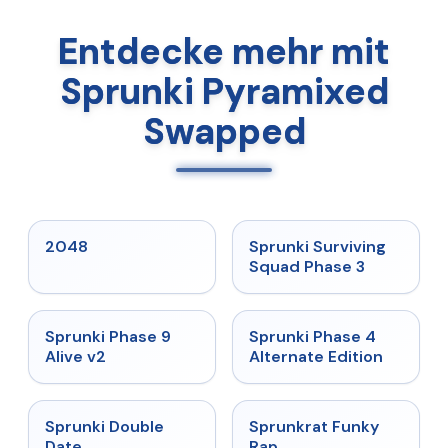
Entdecke mehr mit
Sprunki Pyramixed
Swapped
★
5
★
4.7
2048
Sprunki Surviving
Squad Phase 3
★
4.6
★
4.7
Sprunki Phase 9
Sprunki Phase 4
Alive v2
Alternate Edition
★
4.5
★
4.7
Sprunki Double
Sprunkrat Funky
Date
Rap