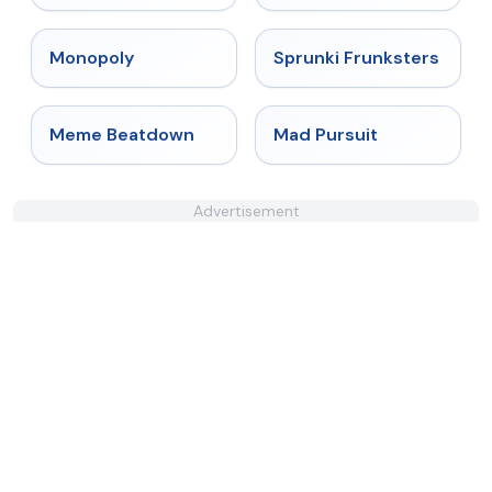
★
4.4
★
4.7
Monopoly
Sprunki Frunksters
★
4.4
★
4.4
Meme Beatdown
Mad Pursuit
Advertisement