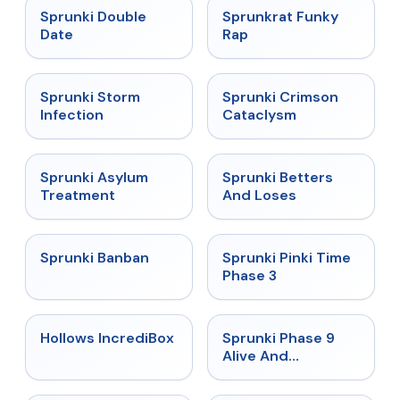
★
4.5
★
4.7
Sprunki Double
Sprunkrat Funky
Date
Rap
★
4.7
★
4.7
Sprunki Storm
Sprunki Crimson
Infection
Cataclysm
★
4.5
★
4.6
Sprunki Asylum
Sprunki Betters
Treatment
And Loses
★
4.7
★
4.9
Sprunki Banban
Sprunki Pinki Time
Phase 3
★
4.3
★
4.4
Hollows IncrediBox
Sprunki Phase 9
Alive And
Malediction