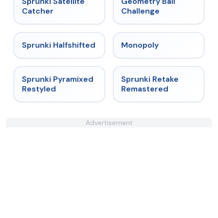
Sprunki Satellite
Geometry Ball
Catcher
Challenge
★
4.9
★
4.4
Sprunki Halfshifted
Monopoly
★
4.3
★
5
Sprunki Pyramixed
Sprunki Retake
Restyled
Remastered
Advertisement