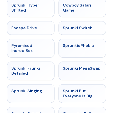
★
4.5
★
5
Sprunki Hyper
Cowboy Safari
Shifted
Game
★
4.4
★
4.7
Escape Drive
Sprunki Switch
★
4.6
★
4.5
Pyramixed
SprunkioPhobia
IncrediBox
★
4.7
★
4.5
Sprunki Frunki
Sprunki MegaSwap
Detailed
★
4.6
★
4.5
Sprunki Singing
Sprunki But
Everyone is Big
★
4.4
★
4.3