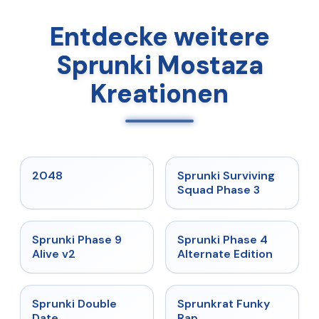
Entdecke weitere
Sprunki Mostaza
Kreationen
★
5
★
4.7
2048
Sprunki Surviving
Squad Phase 3
★
4.6
★
4.7
Sprunki Phase 9
Sprunki Phase 4
Alive v2
Alternate Edition
★
4.5
★
4.7
Sprunki Double
Sprunkrat Funky
Date
Rap