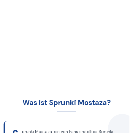
Was ist Sprunki Mostaza?
prunki Mostaza, ein von Fans erstelltes Sprunki