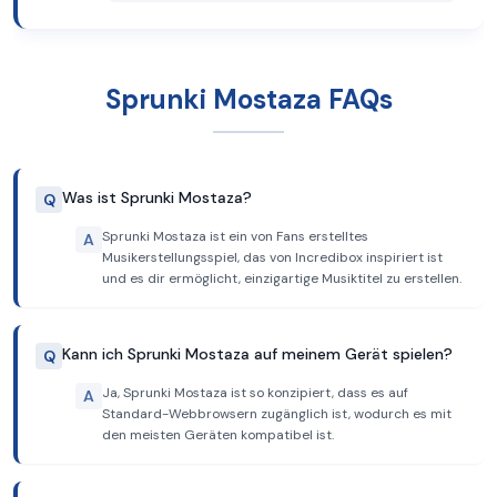
Sprunki Mostaza FAQs
Was ist Sprunki Mostaza?
Q
Sprunki Mostaza ist ein von Fans erstelltes
A
Musikerstellungsspiel, das von Incredibox inspiriert ist
und es dir ermöglicht, einzigartige Musiktitel zu erstellen.
Kann ich Sprunki Mostaza auf meinem Gerät spielen?
Q
Ja, Sprunki Mostaza ist so konzipiert, dass es auf
A
Standard-Webbrowsern zugänglich ist, wodurch es mit
den meisten Geräten kompatibel ist.