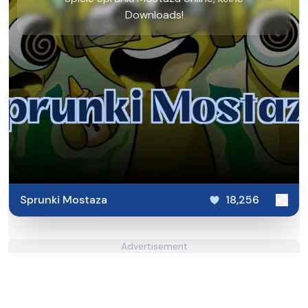
Downloads!
Sprunki Mostaza
18,256
Advertisement