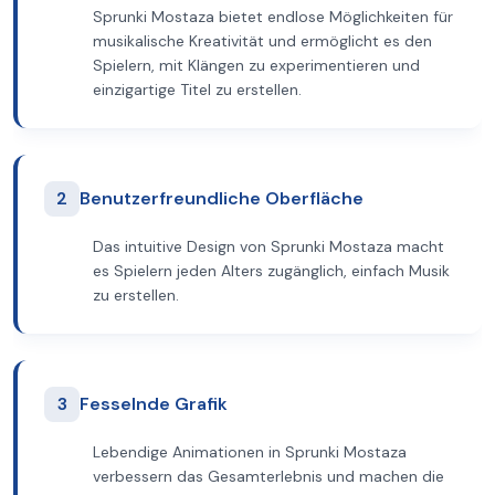
Sprunki Mostaza bietet endlose Möglichkeiten für
musikalische Kreativität und ermöglicht es den
Spielern, mit Klängen zu experimentieren und
einzigartige Titel zu erstellen.
2
Benutzerfreundliche Oberfläche
Das intuitive Design von Sprunki Mostaza macht
es Spielern jeden Alters zugänglich, einfach Musik
zu erstellen.
3
Fesselnde Grafik
Lebendige Animationen in Sprunki Mostaza
verbessern das Gesamterlebnis und machen die