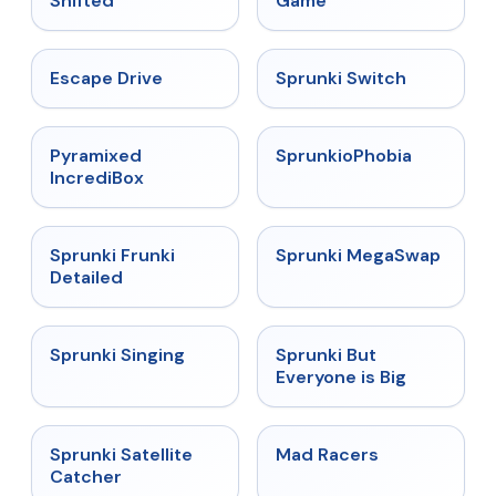
Shifted
Game
★
4.4
★
4.7
Escape Drive
Sprunki Switch
★
4.6
★
4.5
Pyramixed
SprunkioPhobia
IncrediBox
★
4.7
★
4.5
Sprunki Frunki
Sprunki MegaSwap
Detailed
★
4.6
★
4.5
Sprunki Singing
Sprunki But
Everyone is Big
★
4.4
★
4.3
Sprunki Satellite
Mad Racers
Catcher