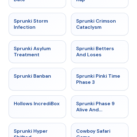
★
4.7
★
4.7
Sprunki Storm
Sprunki Crimson
Infection
Cataclysm
★
4.5
★
4.6
Sprunki Asylum
Sprunki Betters
Treatment
And Loses
★
4.7
★
4.9
Sprunki Banban
Sprunki Pinki Time
Phase 3
★
4.3
★
4.4
Hollows IncrediBox
Sprunki Phase 9
Alive And
Malediction
★
4.5
★
5
Sprunki Hyper
Cowboy Safari