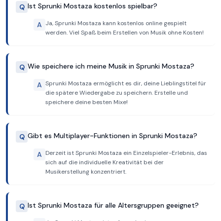
Ist Sprunki Mostaza kostenlos spielbar?
Q
Ja, Sprunki Mostaza kann kostenlos online gespielt
A
werden. Viel Spaß beim Erstellen von Musik ohne Kosten!
Wie speichere ich meine Musik in Sprunki Mostaza?
Q
Sprunki Mostaza ermöglicht es dir, deine Lieblingstitel für
A
die spätere Wiedergabe zu speichern. Erstelle und
speichere deine besten Mixe!
Gibt es Multiplayer-Funktionen in Sprunki Mostaza?
Q
Derzeit ist Sprunki Mostaza ein Einzelspieler-Erlebnis, das
A
sich auf die individuelle Kreativität bei der
Musikerstellung konzentriert.
Ist Sprunki Mostaza für alle Altersgruppen geeignet?
Q