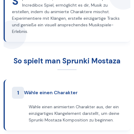
S
Incredibox Spiel, ermöglicht es dir, Musik zu
erstellen, indem du animierte Charaktere mischst.
Experimentiere mit Klängen, erstelle einzigartige Tracks
und genieße ein visuell ansprechendes Musikspiele-
Erlebnis.
So spielt man Sprunki Mostaza
1
Wähle einen Charakter
Wähle einen animierten Charakter aus, der ein
einzigartiges Klangelement darstellt, um deine
Sprunki Mostaza Komposition zu beginnen.