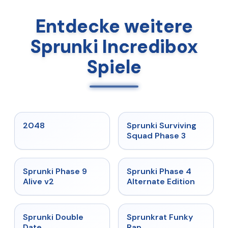
Entdecke weitere
Sprunki Incredibox
Spiele
★
5
★
4.7
2048
Sprunki Surviving
Squad Phase 3
★
4.6
★
4.7
Sprunki Phase 9
Sprunki Phase 4
Alive v2
Alternate Edition
★
4.5
★
4.7
Sprunki Double
Sprunkrat Funky
Date
Rap