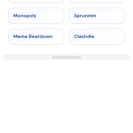
★
4.4
★
4.4
Monopoly
Sprunmin
★
4.4
★
4.7
Meme Beatdown
Clashdle
Advertisement