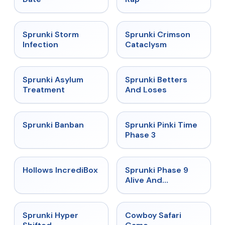
★
4.7
★
4.7
Sprunki Storm
Sprunki Crimson
Infection
Cataclysm
★
4.5
★
4.6
Sprunki Asylum
Sprunki Betters
Treatment
And Loses
★
4.7
★
4.9
Sprunki Banban
Sprunki Pinki Time
Phase 3
★
4.3
★
4.4
Hollows IncrediBox
Sprunki Phase 9
Alive And
Malediction
★
4.5
★
5
Sprunki Hyper
Cowboy Safari