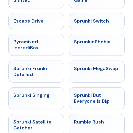
Shifted
Game
★
4.4
★
4.7
Escape Drive
Sprunki Switch
★
4.6
★
4.5
Pyramixed
SprunkioPhobia
IncrediBox
★
4.7
★
4.5
Sprunki Frunki
Sprunki MegaSwap
Detailed
★
4.6
★
4.5
Sprunki Singing
Sprunki But
Everyone is Big
★
4.4
★
4.4
Sprunki Satellite
Rumble Rush
Catcher