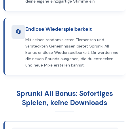
deine eigene einzigartige Stimme ein.
Endlose Wiederspielbarkeit
🔄
Mit seinen randomisierten Elementen und
versteckten Geheimnissen bietet Sprunki All
Bonus endlose Wiederspielbarkeit. Dir werden nie
die neuen Sounds ausgehen, die du entdecken
und neue Mixe erstellen kannst.
Sprunki All Bonus: Sofortiges
Spielen, keine Downloads