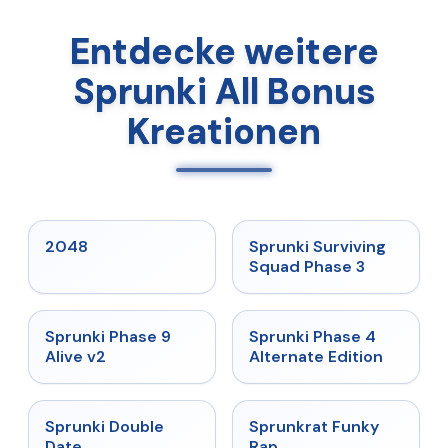
Entdecke weitere
Sprunki All Bonus
Kreationen
★
5
★
4.7
2048
Sprunki Surviving
Squad Phase 3
★
4.6
★
4.7
Sprunki Phase 9
Sprunki Phase 4
Alive v2
Alternate Edition
★
4.5
★
4.7
Sprunki Double
Sprunkrat Funky
Date
Rap