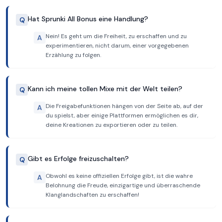
Hat Sprunki All Bonus eine Handlung?
Q
Nein! Es geht um die Freiheit, zu erschaffen und zu
A
experimentieren, nicht darum, einer vorgegebenen
Erzählung zu folgen.
Kann ich meine tollen Mixe mit der Welt teilen?
Q
Die Freigabefunktionen hängen von der Seite ab, auf der
A
du spielst, aber einige Plattformen ermöglichen es dir,
deine Kreationen zu exportieren oder zu teilen.
Gibt es Erfolge freizuschalten?
Q
Obwohl es keine offiziellen Erfolge gibt, ist die wahre
A
Belohnung die Freude, einzigartige und überraschende
Klanglandschaften zu erschaffen!