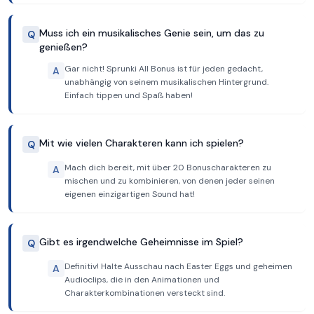
Muss ich ein musikalisches Genie sein, um das zu
Q
genießen?
Gar nicht! Sprunki All Bonus ist für jeden gedacht,
A
unabhängig von seinem musikalischen Hintergrund.
Einfach tippen und Spaß haben!
Mit wie vielen Charakteren kann ich spielen?
Q
Mach dich bereit, mit über 20 Bonuscharakteren zu
A
mischen und zu kombinieren, von denen jeder seinen
eigenen einzigartigen Sound hat!
Gibt es irgendwelche Geheimnisse im Spiel?
Q
Definitiv! Halte Ausschau nach Easter Eggs und geheimen
A
Audioclips, die in den Animationen und
Charakterkombinationen versteckt sind.