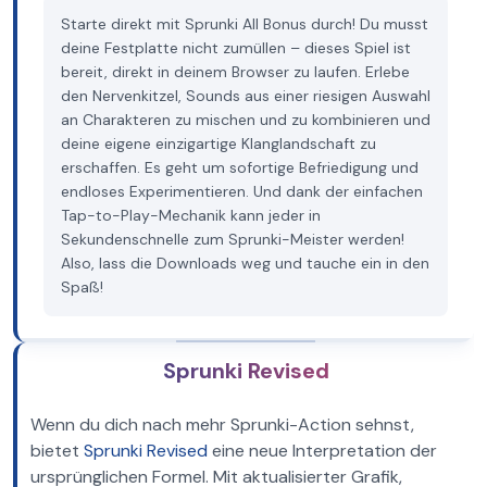
Starte direkt mit Sprunki All Bonus durch! Du musst
deine Festplatte nicht zumüllen – dieses Spiel ist
bereit, direkt in deinem Browser zu laufen. Erlebe
den Nervenkitzel, Sounds aus einer riesigen Auswahl
an Charakteren zu mischen und zu kombinieren und
deine eigene einzigartige Klanglandschaft zu
erschaffen. Es geht um sofortige Befriedigung und
endloses Experimentieren. Und dank der einfachen
Tap-to-Play-Mechanik kann jeder in
Sekundenschnelle zum Sprunki-Meister werden!
Also, lass die Downloads weg und tauche ein in den
Spaß!
Sprunki Revised
Wenn du dich nach mehr Sprunki-Action sehnst,
bietet
Sprunki Revised
eine neue Interpretation der
ursprünglichen Formel. Mit aktualisierter Grafik,