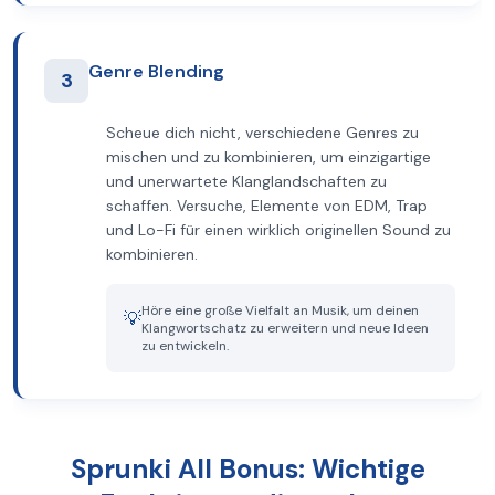
Genre Blending
3
Scheue dich nicht, verschiedene Genres zu
mischen und zu kombinieren, um einzigartige
und unerwartete Klanglandschaften zu
schaffen. Versuche, Elemente von EDM, Trap
und Lo-Fi für einen wirklich originellen Sound zu
kombinieren.
Höre eine große Vielfalt an Musik, um deinen
💡
Klangwortschatz zu erweitern und neue Ideen
zu entwickeln.
Sprunki All Bonus: Wichtige