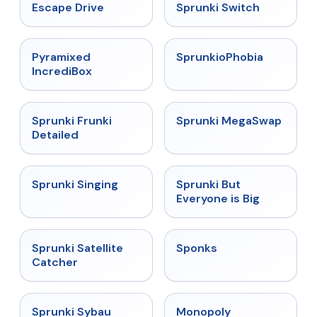
★
4.4
★
4.7
Escape Drive
Sprunki Switch
★
4.6
★
4.5
Pyramixed
SprunkioPhobia
IncrediBox
★
4.7
★
4.5
Sprunki Frunki
Sprunki MegaSwap
Detailed
★
4.6
★
4.5
Sprunki Singing
Sprunki But
Everyone is Big
★
4.4
★
4.3
Sprunki Satellite
Sponks
Catcher
★
5
★
4.4
Sprunki Sybau
Monopoly