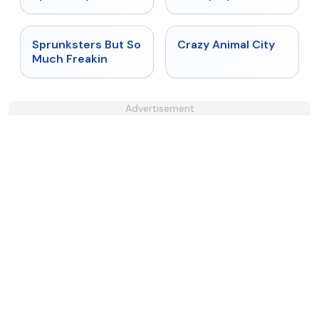
★
4.8
★
4.7
Sprunksters But So
Crazy Animal City
Much Freakin
Advertisement