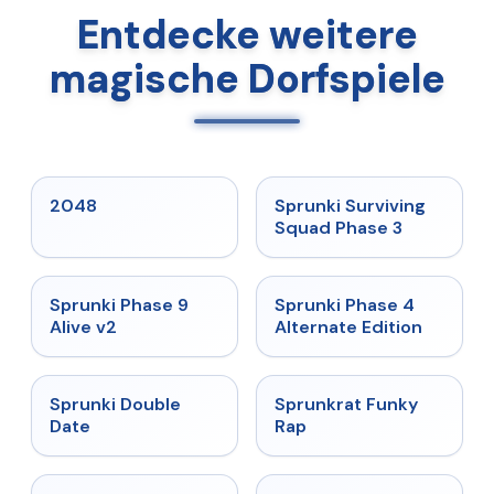
Entdecke weitere
magische Dorfspiele
★
5
★
4.7
2048
Sprunki Surviving
Squad Phase 3
★
4.6
★
4.7
Sprunki Phase 9
Sprunki Phase 4
Alive v2
Alternate Edition
★
4.5
★
4.7
Sprunki Double
Sprunkrat Funky
Date
Rap