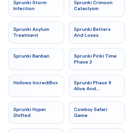
★
4.7
★
4.7
Sprunki Storm
Sprunki Crimson
Infection
Cataclysm
★
4.5
★
4.6
Sprunki Asylum
Sprunki Betters
Treatment
And Loses
★
4.7
★
4.9
Sprunki Banban
Sprunki Pinki Time
Phase 3
★
4.3
★
4.4
Hollows IncrediBox
Sprunki Phase 9
Alive And
Malediction
★
4.5
★
5
Sprunki Hyper
Cowboy Safari
Shifted
Game