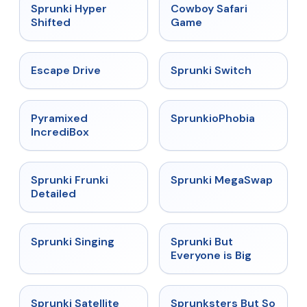
★
4.5
★
5
Sprunki Hyper
Cowboy Safari
Shifted
Game
★
4.4
★
4.7
Escape Drive
Sprunki Switch
★
4.6
★
4.5
Pyramixed
SprunkioPhobia
IncrediBox
★
4.7
★
4.5
Sprunki Frunki
Sprunki MegaSwap
Detailed
★
4.6
★
4.5
Sprunki Singing
Sprunki But
Everyone is Big
★
4.4
★
4.8
Sprunki Satellite
Sprunksters But So