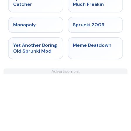
Catcher
Much Freakin
★
4.4
★
4.6
Monopoly
Sprunki 2009
★
4.6
★
4.4
Yet Another Boring
Meme Beatdown
Old Sprunki Mod
Advertisement