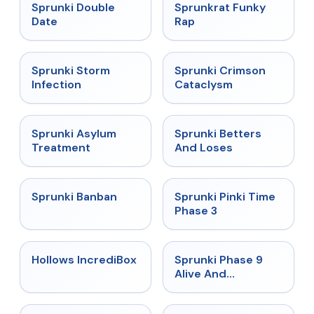
★
4.5
★
4.7
Sprunki Double
Sprunkrat Funky
Date
Rap
★
4.7
★
4.7
Sprunki Storm
Sprunki Crimson
Infection
Cataclysm
★
4.5
★
4.6
Sprunki Asylum
Sprunki Betters
Treatment
And Loses
★
4.7
★
4.9
Sprunki Banban
Sprunki Pinki Time
Phase 3
★
4.3
★
4.4
Hollows IncrediBox
Sprunki Phase 9
Alive And
Malediction