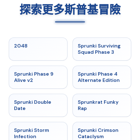
探索更多斯普基冒險
★
5
★
4.7
2048
Sprunki Surviving
Squad Phase 3
★
4.6
★
4.7
Sprunki Phase 9
Sprunki Phase 4
Alive v2
Alternate Edition
★
4.5
★
4.7
Sprunki Double
Sprunkrat Funky
Date
Rap
★
4.7
★
4.7
Sprunki Storm
Sprunki Crimson
Infection
Cataclysm