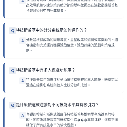
雖然沒有明確的時間限制，但燃料消耗實際上創造了緊迫感。
A
高效導航和快速決策有助於節約燃料並提高在這款動態斯普基
音樂盒染料中的完成機會。
特技斯普基中的計分系統是如何運作的？
Q
分數是根據成功的圓環導航、星星收集和燃料效率獎勵的。組
A
合機動和完美運行獲得獎勵倍數，獎勵熟練的遊戲和策略規
劃。
特技斯普基中有多人遊戲功能嗎？
Q
特技斯普基目前專注於通過排行榜競賽的單人體驗。玩家可以
A
通過在線排名系統與他人比較分數和成就。
是什麼使這款遊戲對不同技能水平具有吸引力？
Q
直觀的控制和漸進式難度使特技斯普基對初學者來說易於接
A
觸，同時為經驗豐富的玩家提供深���掌握挑戰。這種平衡
確保了所有技能水平的愉快遊戲。