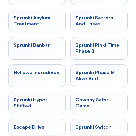
★
4.5
★
4.6
Sprunki Asylum
Sprunki Betters
Treatment
And Loses
★
4.7
★
4.9
Sprunki Banban
Sprunki Pinki Time
Phase 3
★
4.3
★
4.4
Hollows IncrediBox
Sprunki Phase 9
Alive And
Malediction
★
4.5
★
5
Sprunki Hyper
Cowboy Safari
Shifted
Game
★
4.4
★
4.7
Escape Drive
Sprunki Switch