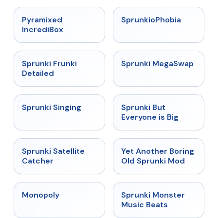
★
4.6
★
4.5
Pyramixed
SprunkioPhobia
IncrediBox
★
4.7
★
4.5
Sprunki Frunki
Sprunki MegaSwap
Detailed
★
4.6
★
4.5
Sprunki Singing
Sprunki But
Everyone is Big
★
4.4
★
4.6
Sprunki Satellite
Yet Another Boring
Catcher
Old Sprunki Mod
★
4.4
★
4.7
Monopoly
Sprunki Monster
Music Beats