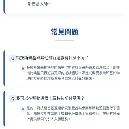
斯普基大師。
常見問題
特技斯普基與其他飛行遊戲有什麼不同？
Q
特技斯普基獨特地將精準空中導航與策略資源管理結合，創造
A
出比典型飛行遊戲更深的遊戲體驗。漸進式難度系統和基於物
理的控制將這款斯普基音樂盒染料區分開來。
我可以在移動設備上玩特技斯普基嗎？
Q
是的，特技斯普基通過網頁瀏覽器為桌面和移動遊戲進行了優
A
化。觸摸控制在智能手機和平板電腦上無縫運行，在所有設備
上提供相同的引人入勝體驗。