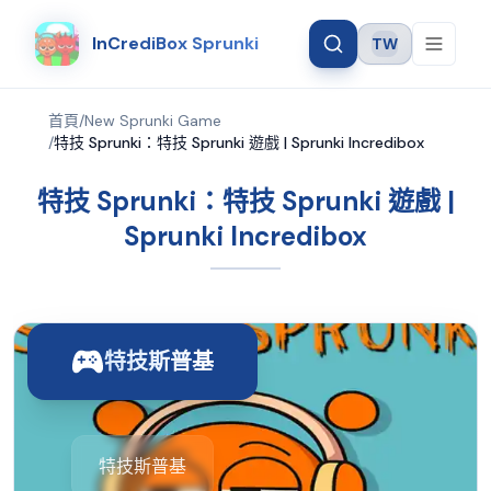
InCrediBox Sprunki
TW
Language
首頁
/
New Sprunki Game
/
特技 Sprunki：特技 Sprunki 遊戲 | Sprunki Incredibox
特技 Sprunki：特技 Sprunki 遊戲 |
Sprunki Incredibox
特技斯普基
特技斯普基