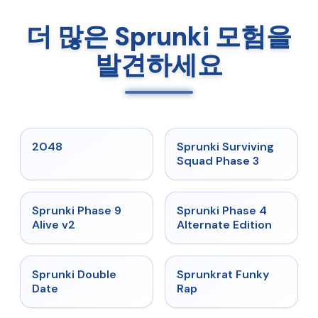
더 많은 Sprunki 모험을
발견하세요
★
5
★
4.7
2048
Sprunki Surviving
Squad Phase 3
★
4.6
★
4.7
Sprunki Phase 9
Sprunki Phase 4
Alive v2
Alternate Edition
★
4.5
★
4.7
Sprunki Double
Sprunkrat Funky
Date
Rap