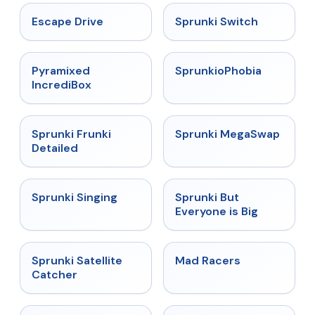
★
4.4
★
4.7
Escape Drive
Sprunki Switch
★
4.6
★
4.5
Pyramixed
SprunkioPhobia
IncrediBox
★
4.7
★
4.5
Sprunki Frunki
Sprunki MegaSwap
Detailed
★
4.6
★
4.5
Sprunki Singing
Sprunki But
Everyone is Big
★
4.4
★
4.3
Sprunki Satellite
Mad Racers
Catcher