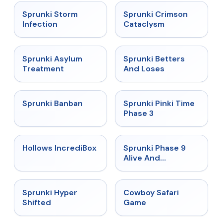
★
4.7
★
4.7
Sprunki Storm
Sprunki Crimson
Infection
Cataclysm
★
4.5
★
4.6
Sprunki Asylum
Sprunki Betters
Treatment
And Loses
★
4.7
★
4.9
Sprunki Banban
Sprunki Pinki Time
Phase 3
★
4.3
★
4.4
Hollows IncrediBox
Sprunki Phase 9
Alive And
Malediction
★
4.5
★
5
Sprunki Hyper
Cowboy Safari
Shifted
Game