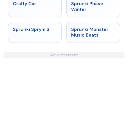
★
4.4
★
4.7
Crafty Car
Sprunki Phase
Winter
★
4.3
★
4.7
Sprunki SprymiS
Sprunki Monster
Music Beats
Advertisement