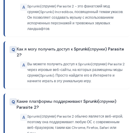
Sprunki(спрунки) Parasite 2 - это фанатский мод
A
срунки(Sprunki) Incredibox, посвященный темам ужасов.
Он позволяет создавать музыку с использованием
испорченных персонажей и тревожных звуковых
ландшафтов.
Как я могу получить доступ к Sprunki(спрунки) Parasite
Q
2?
Вы можете получить доступ к Sprunki(спрунки) Parasite 2
A
через игровые веб-сайты, на которых размещены моды
срунки(Sprunki). Просто найдите его в Интернете и
начните играть в эту уникальную игру.
Какие платформы поддерживают Sprunki(спрунки)
Q
Parasite 2?
Sprunki(спрунки) Parasite 2 обычно является веб-игрой,
A
поэтому она поддерживает любую ОС с современным
веб-браузером, таким как Chrome, Firefox, Safari или