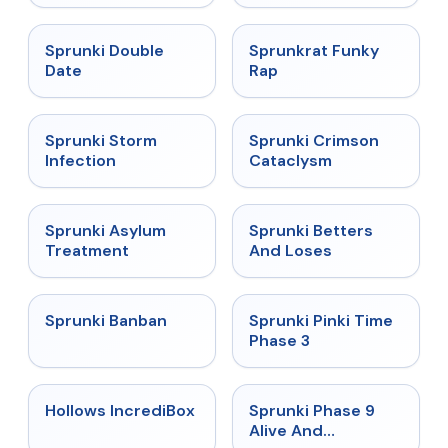
★
4.5
★
4.7
Sprunki Double
Sprunkrat Funky
Date
Rap
★
4.7
★
4.7
Sprunki Storm
Sprunki Crimson
Infection
Cataclysm
★
4.5
★
4.6
Sprunki Asylum
Sprunki Betters
Treatment
And Loses
★
4.7
★
4.9
Sprunki Banban
Sprunki Pinki Time
Phase 3
★
4.3
★
4.4
Hollows IncrediBox
Sprunki Phase 9
Alive And