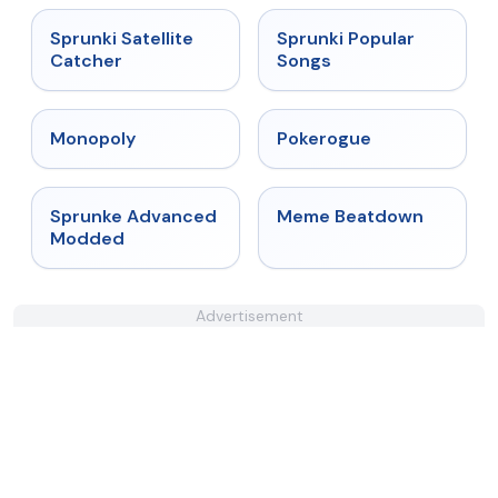
★
4.4
★
4.6
Sprunki Satellite
Sprunki Popular
Catcher
Songs
★
4.4
★
4.4
Monopoly
Pokerogue
★
4.6
★
4.4
Sprunke Advanced
Meme Beatdown
Modded
Advertisement