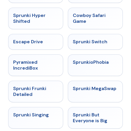
Malediction
★
4.5
★
5
Sprunki Hyper
Cowboy Safari
Shifted
Game
★
4.4
★
4.7
Escape Drive
Sprunki Switch
★
4.6
★
4.5
Pyramixed
SprunkioPhobia
IncrediBox
★
4.7
★
4.5
Sprunki Frunki
Sprunki MegaSwap
Detailed
★
4.6
★
4.5
Sprunki Singing
Sprunki But
Everyone is Big