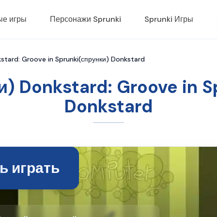
ые игры
Персонажи Sprunki
Sprunki Игры
stard: Groove in Sprunki(спрунки) Donkstard
и) Donkstard: Groove in S
Donkstard
ь играть