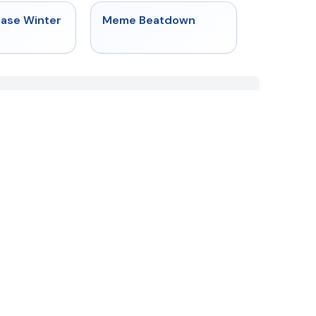
★
4.7
★
4.4
hase Winter
Meme Beatdown