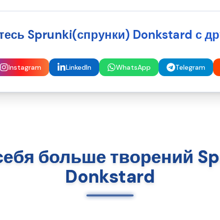
есь Sprunki(спрунки) Donkstard с д
Instagram
LinkedIn
WhatsApp
Telegram
себя больше творений Sp
Donkstard