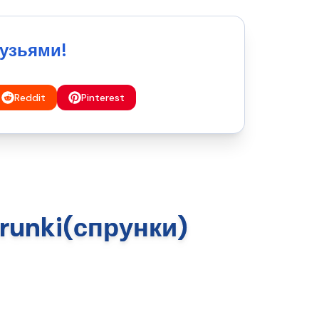
рузьями!
Reddit
Pinterest
runki(спрунки)