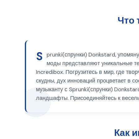
Что 
S
prunki(спрунки) Donkstard, упомян
моды представляют уникальные т
Incredibox. Погрузитесь в мир, где тв
скудны, дух инноваций процветает в с
музыканту с Sprunki(спрунки) Donksta
ландшафты. Присоединяйтесь к веселью
Как и