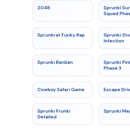
★
5
2048
Sprunki Sur
Squad Phas
★
4.7
Sprunkrat Funky Rap
Sprunki St
Infection
★
4.7
Sprunki Banban
Sprunki Pin
Phase 3
★
5
Cowboy Safari Game
Escape Dri
★
4.7
Sprunki Frunki
Sprunki M
Detailed