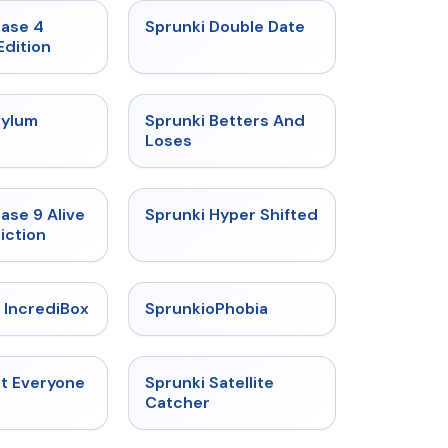
★
4.7
★
4.5
hase 4
Sprunki Double Date
Edition
★
4.5
★
4.6
sylum
Sprunki Betters And
t
Loses
★
4.4
★
4.5
ase 9 Alive
Sprunki Hyper Shifted
iction
★
4.6
★
4.5
 IncrediBox
SprunkioPhobia
★
4.5
★
4.4
ut Everyone
Sprunki Satellite
Catcher