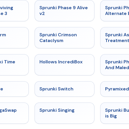
★
4.7
★
4.6
viving
Sprunki Phase 9 Alive
Sprunki P
e 3
v2
Alternate 
★
4.7
★
4.7
orm
Sprunki Crimson
Sprunki A
Cataclysm
Treatmen
★
4.9
★
4.3
ki Time
Hollows IncrediBox
Sprunki Ph
And Maled
★
4.4
★
4.7
ve
Sprunki Switch
Pyramixed
★
4.5
★
4.6
egaSwap
Sprunki Singing
Sprunki B
is Big