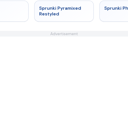
★
4.4
★
4.3
Sprunki Pyramixed
Sprunki P
Restyled
Advertisement