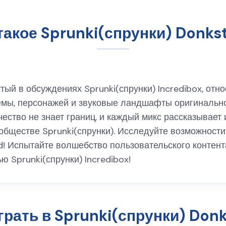
такое Sprunki(спрунки) Donks
утый в обсуждениях Sprunki(спрунки) Incredibox, от
емы, персонажей и звуковые ландшафты оригинальн
орчество не знает границ, и каждый микс рассказывает
ообществе Sprunki(спрунки). Исследуйте возможност
rd! Испытайте волшебство пользовательского контент
 Sprunki(спрунки) Incredibox!
грать в Sprunki(спрунки) Don