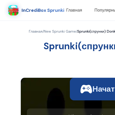
InCrediBox Sprunki
Главная
Популярн
Главная
/
New Sprunki Game
/
Sprunki(спрунки) Donk
Sprunki(спрунк
Начат