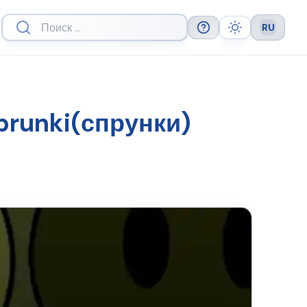
RU
Help
Theme
Languag
prunki(спрунки)