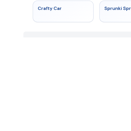
★
4.4
Crafty Car
Sprunki Sp