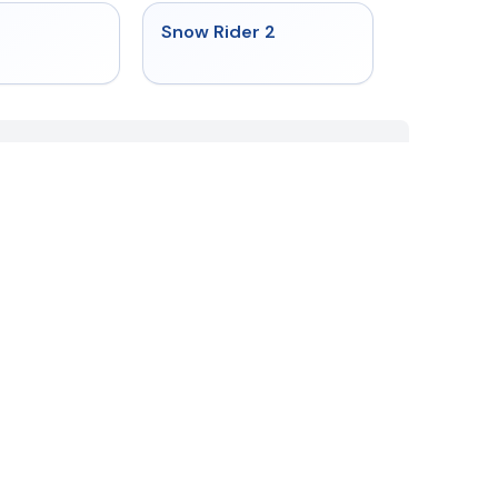
★
4.4
★
4.4
Snow Rider 2