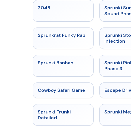
★
5
2048
Sprunki Sur
Squad Phas
★
4.7
Sprunkrat Funky Rap
Sprunki St
Infection
★
4.7
Sprunki Banban
Sprunki Pin
Phase 3
★
5
Cowboy Safari Game
Escape Dri
★
4.7
Sprunki Frunki
Sprunki M
Detailed