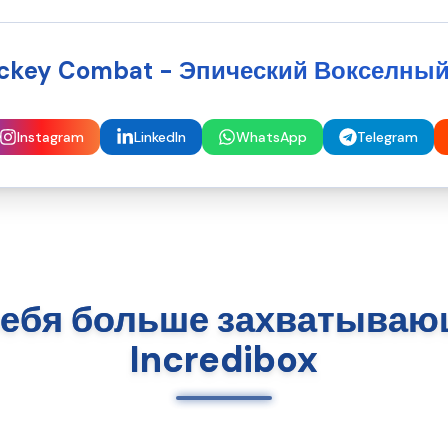
ockey Combat - Эпический Вокселный
Instagram
LinkedIn
WhatsApp
Telegram
себя больше захватывающ
Incredibox