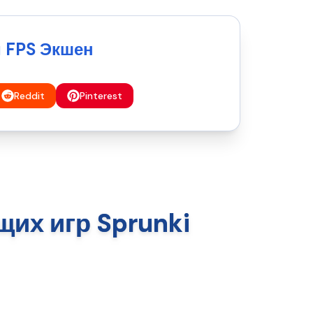
 FPS Экшен
Reddit
Pinterest
их игр Sprunki