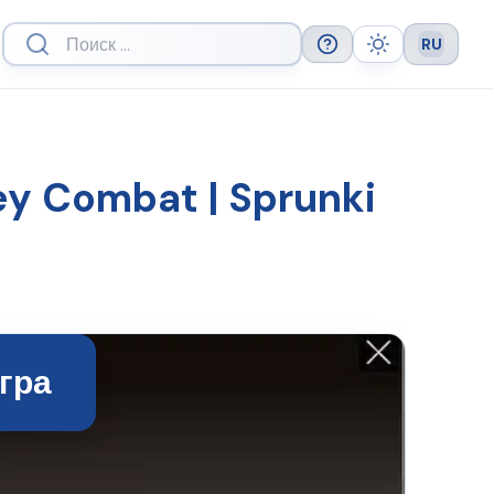
RU
Help
Theme
Languag
y Combat | Sprunki
гра