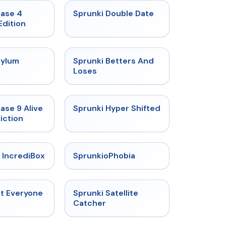
★
4.7
★
4.5
hase 4
Sprunki Double Date
Edition
★
4.5
★
4.6
sylum
Sprunki Betters And
t
Loses
★
4.4
★
4.5
ase 9 Alive
Sprunki Hyper Shifted
iction
★
4.6
★
4.5
 IncrediBox
SprunkioPhobia
★
4.5
★
4.4
ut Everyone
Sprunki Satellite
Catcher