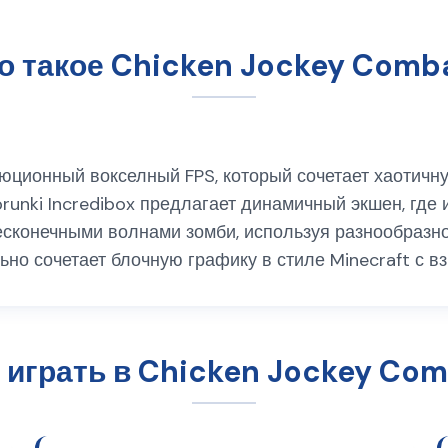
о такое Chicken Jockey Comb
люционный вокселный FPS, который сочетает хаотичн
prunki Incredibox предлагает динамичный экшен, где 
есконечными волнами зомби, используя разнообразно
ьно сочетает блочную графику в стиле Minecraft с в
 играть в Chicken Jockey Co