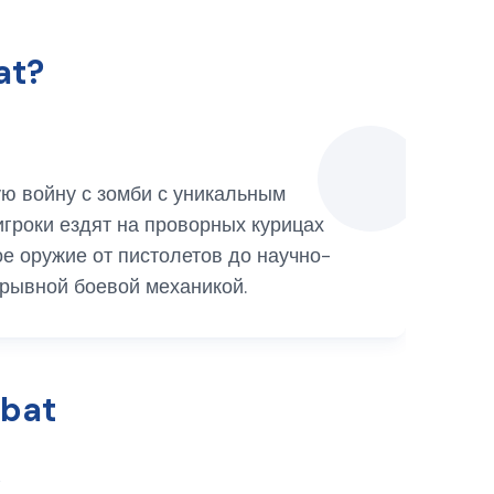
at?
ую войну с зомби с уникальным
игроки ездят на проворных курицах
е оружие от пистолетов до научно-
зрывной боевой механикой.
mbat