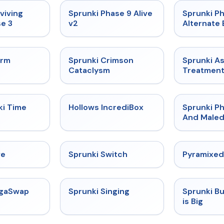
★
4.7
★
4.6
viving
Sprunki Phase 9 Alive
Sprunki P
e 3
v2
Alternate 
★
4.7
★
4.7
orm
Sprunki Crimson
Sprunki A
Cataclysm
Treatmen
★
4.9
★
4.3
ki Time
Hollows IncrediBox
Sprunki Ph
And Maled
★
4.4
★
4.7
ve
Sprunki Switch
Pyramixed
★
4.5
★
4.6
egaSwap
Sprunki Singing
Sprunki B
is Big