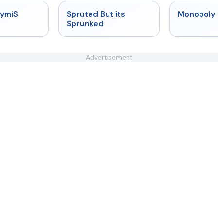
★
4.3
★
4.6
rymiS
Spruted But its
Monopoly
Sprunked
Advertisement