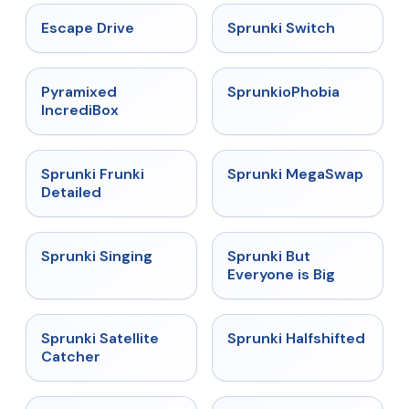
★
4.4
★
4.7
Escape Drive
Sprunki Switch
★
4.6
★
4.5
Pyramixed
SprunkioPhobia
IncrediBox
★
4.7
★
4.5
Sprunki Frunki
Sprunki MegaSwap
Detailed
★
4.6
★
4.5
Sprunki Singing
Sprunki But
Everyone is Big
★
4.4
★
4.9
Sprunki Satellite
Sprunki Halfshifted
Catcher