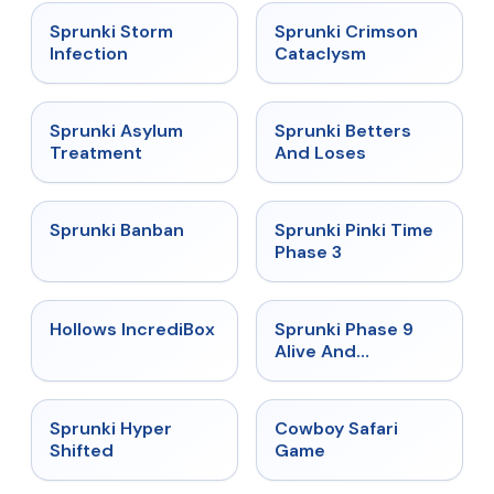
★
4.7
★
4.7
Sprunki Storm
Sprunki Crimson
Infection
Cataclysm
★
4.5
★
4.6
Sprunki Asylum
Sprunki Betters
Treatment
And Loses
★
4.7
★
4.9
Sprunki Banban
Sprunki Pinki Time
Phase 3
★
4.3
★
4.4
Hollows IncrediBox
Sprunki Phase 9
Alive And
Malediction
★
4.5
★
5
Sprunki Hyper
Cowboy Safari
Shifted
Game