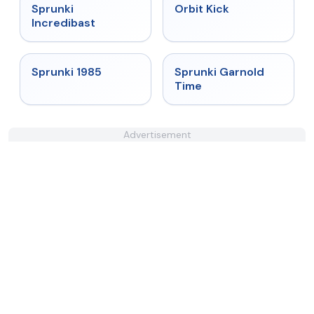
★
4.7
★
4.8
Sprunki
Orbit Kick
Incredibast
★
4.9
★
4.6
Sprunki 1985
Sprunki Garnold
Time
Advertisement