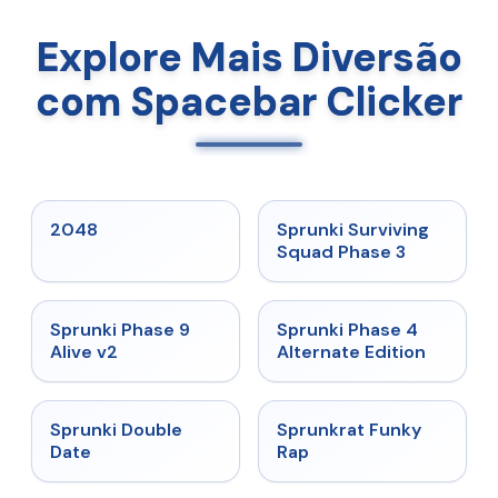
Explore Mais Diversão
com Spacebar Clicker
★
5
★
4.7
2048
Sprunki Surviving
Squad Phase 3
★
4.6
★
4.7
Sprunki Phase 9
Sprunki Phase 4
Alive v2
Alternate Edition
★
4.5
★
4.7
Sprunki Double
Sprunkrat Funky
Date
Rap