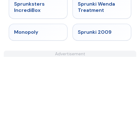
★
5
★
4.9
Sprunksters
Sprunki Wenda
IncrediBox
Treatment
★
4.4
★
4.6
Monopoly
Sprunki 2009
Advertisement