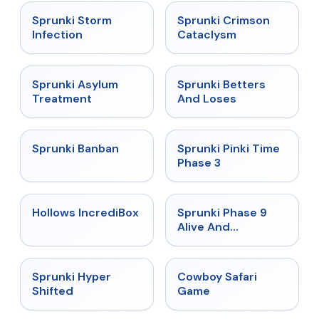
★
4.7
★
4.7
Sprunki Storm
Sprunki Crimson
Infection
Cataclysm
★
4.5
★
4.6
Sprunki Asylum
Sprunki Betters
Treatment
And Loses
★
4.7
★
4.9
Sprunki Banban
Sprunki Pinki Time
Phase 3
★
4.3
★
4.4
Hollows IncrediBox
Sprunki Phase 9
Alive And
Malediction
★
4.5
★
5
Sprunki Hyper
Cowboy Safari
Shifted
Game