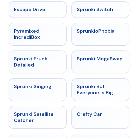
★
4.4
★
4.7
Escape Drive
Sprunki Switch
★
4.6
★
4.5
Pyramixed
SprunkioPhobia
IncrediBox
★
4.7
★
4.5
Sprunki Frunki
Sprunki MegaSwap
Detailed
★
4.6
★
4.5
Sprunki Singing
Sprunki But
Everyone is Big
★
4.4
★
4.4
Sprunki Satellite
Crafty Car
Catcher