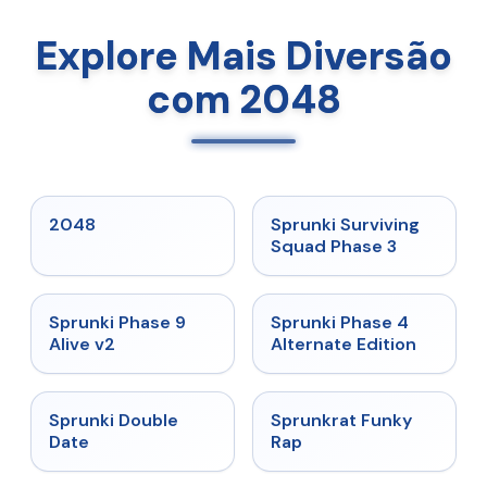
Explore Mais Diversão
com 2048
★
5
★
4.7
2048
Sprunki Surviving
Squad Phase 3
★
4.6
★
4.7
Sprunki Phase 9
Sprunki Phase 4
Alive v2
Alternate Edition
★
4.5
★
4.7
Sprunki Double
Sprunkrat Funky
Date
Rap