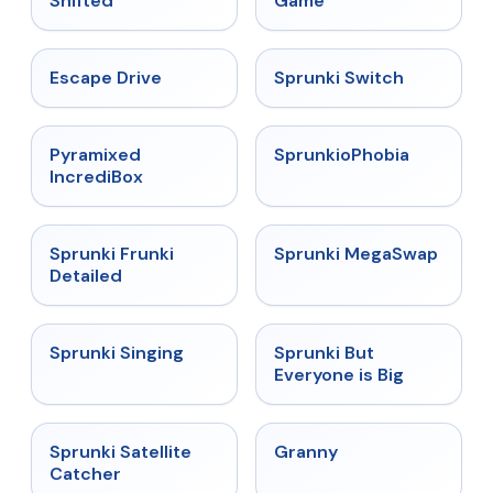
Shifted
Game
★
4.4
★
4.7
Escape Drive
Sprunki Switch
★
4.6
★
4.5
Pyramixed
SprunkioPhobia
IncrediBox
★
4.7
★
4.5
Sprunki Frunki
Sprunki MegaSwap
Detailed
★
4.6
★
4.5
Sprunki Singing
Sprunki But
Everyone is Big
★
4.4
★
4.9
Sprunki Satellite
Granny
Catcher