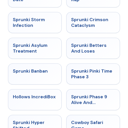
★
4.7
★
4.7
Sprunki Storm
Sprunki Crimson
Infection
Cataclysm
★
4.5
★
4.6
Sprunki Asylum
Sprunki Betters
Treatment
And Loses
★
4.7
★
4.9
Sprunki Banban
Sprunki Pinki Time
Phase 3
★
4.3
★
4.4
Hollows IncrediBox
Sprunki Phase 9
Alive And
Malediction
★
4.5
★
5
Sprunki Hyper
Cowboy Safari