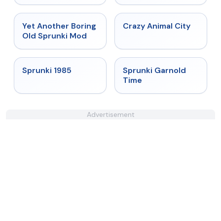
★
4.6
★
4.7
Yet Another Boring
Crazy Animal City
Old Sprunki Mod
★
4.9
★
4.6
Sprunki 1985
Sprunki Garnold
Time
Advertisement