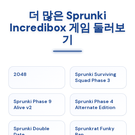
더 많은 Sprunki
Incredibox 게임 둘러보
기
★
5
★
4.7
2048
Sprunki Surviving
Squad Phase 3
★
4.6
★
4.7
Sprunki Phase 9
Sprunki Phase 4
Alive v2
Alternate Edition
★
4.5
★
4.7
Sprunki Double
Sprunkrat Funky
Date
Rap