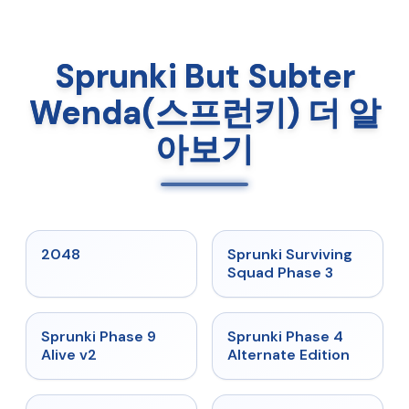
Sprunki But Subter
Wenda(스프런키) 더 알
아보기
★
5
★
4.7
2048
Sprunki Surviving
Squad Phase 3
★
4.6
★
4.7
Sprunki Phase 9
Sprunki Phase 4
Alive v2
Alternate Edition