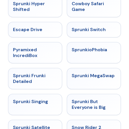
★
4.5
★
5
Sprunki Hyper
Cowboy Safari
Shifted
Game
★
4.4
★
4.7
Escape Drive
Sprunki Switch
★
4.6
★
4.5
Pyramixed
SprunkioPhobia
IncrediBox
★
4.7
★
4.5
Sprunki Frunki
Sprunki MegaSwap
Detailed
★
4.6
★
4.5
Sprunki Singing
Sprunki But
Everyone is Big
★
4.4
★
4.4
Sprunki Satellite
Snow Rider 2