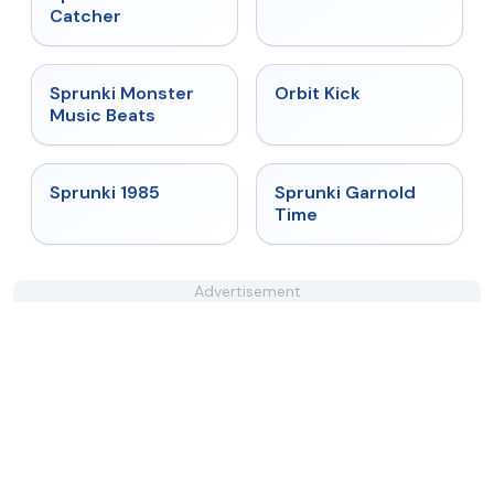
Catcher
★
4.7
★
4.8
Sprunki Monster
Orbit Kick
Music Beats
★
4.9
★
4.6
Sprunki 1985
Sprunki Garnold
Time
Advertisement