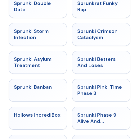
★
4.5
★
4.7
Sprunki Double
Sprunkrat Funky
Date
Rap
★
4.7
★
4.7
Sprunki Storm
Sprunki Crimson
Infection
Cataclysm
★
4.5
★
4.6
Sprunki Asylum
Sprunki Betters
Treatment
And Loses
★
4.7
★
4.9
Sprunki Banban
Sprunki Pinki Time
Phase 3
★
4.3
★
4.4
Hollows IncrediBox
Sprunki Phase 9
Alive And
Malediction