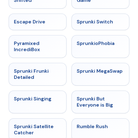
Shifted
Game
★
4.4
★
4.7
Escape Drive
Sprunki Switch
★
4.6
★
4.5
Pyramixed
SprunkioPhobia
IncrediBox
★
4.7
★
4.5
Sprunki Frunki
Sprunki MegaSwap
Detailed
★
4.6
★
4.5
Sprunki Singing
Sprunki But
Everyone is Big
★
4.4
★
4.4
Sprunki Satellite
Rumble Rush
Catcher