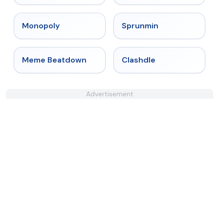
★
4.4
★
4.4
Monopoly
Sprunmin
★
4.4
★
4.7
Meme Beatdown
Clashdle
Advertisement