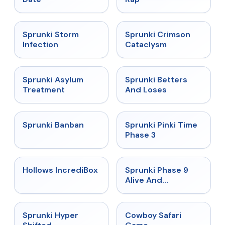
★
4.7
★
4.7
Sprunki Storm
Sprunki Crimson
Infection
Cataclysm
★
4.5
★
4.6
Sprunki Asylum
Sprunki Betters
Treatment
And Loses
★
4.7
★
4.9
Sprunki Banban
Sprunki Pinki Time
Phase 3
★
4.3
★
4.4
Hollows IncrediBox
Sprunki Phase 9
Alive And
Malediction
★
4.5
★
5
Sprunki Hyper
Cowboy Safari