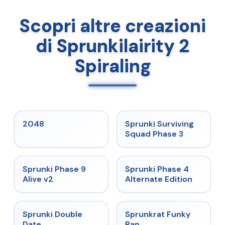
Scopri altre creazioni
di Sprunkilairity 2
Spiraling
★
5
★
4.7
2048
Sprunki Surviving
Squad Phase 3
★
4.6
★
4.7
Sprunki Phase 9
Sprunki Phase 4
Alive v2
Alternate Edition
★
4.5
★
4.7
Sprunki Double
Sprunkrat Funky
Date
Rap