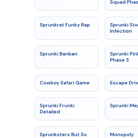
Squad Phas
★
4.7
Sprunkrat Funky Rap
Sprunki St
Infection
★
4.7
Sprunki Banban
Sprunki Pin
Phase 3
★
5
Cowboy Safari Game
Escape Dri
★
4.7
Sprunki Frunki
Sprunki M
Detailed
★
4.8
Sprunksters But So
Monopoly