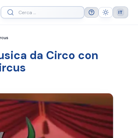
IT
Help
Theme
Languag
ircus
usica da Circo con
ircus