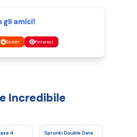
 gli amici!
Reddit
Pinterest
le Incredibile
★
4.7
★
4.5
hase 4
Sprunki Double Date