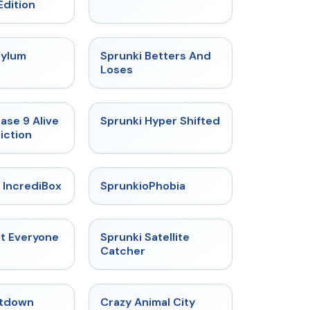
Edition
★
4.5
★
4.6
sylum
Sprunki Betters And
t
Loses
★
4.4
★
4.5
ase 9 Alive
Sprunki Hyper Shifted
iction
★
4.6
★
4.5
 IncrediBox
SprunkioPhobia
★
4.5
★
4.4
ut Everyone
Sprunki Satellite
Catcher
★
4.4
★
4.7
tdown
Crazy Animal City