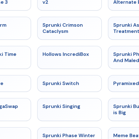
e 3
v2
Alternate 
★
4.7
★
4.7
orm
Sprunki Crimson
Sprunki A
Cataclysm
Treatmen
★
4.9
★
4.3
ki Time
Hollows IncrediBox
Sprunki Ph
And Maled
★
4.4
★
4.7
ve
Sprunki Switch
Pyramixed
★
4.5
★
4.6
egaSwap
Sprunki Singing
Sprunki B
is Big
★
4.4
★
4.7
Sprunki Phase Winter
Meme Bea