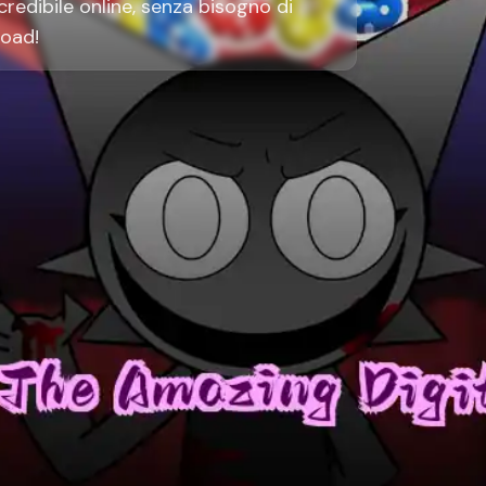
ncredibile online, senza bisogno di
oad!