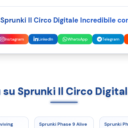
Sprunki Il Circo Digitale Incredibile con
Instagram
LinkedIn
WhatsApp
Telegram
 su Sprunki Il Circo Digita
★
4.7
★
4.6
viving
Sprunki Phase 9 Alive
Sprunki P