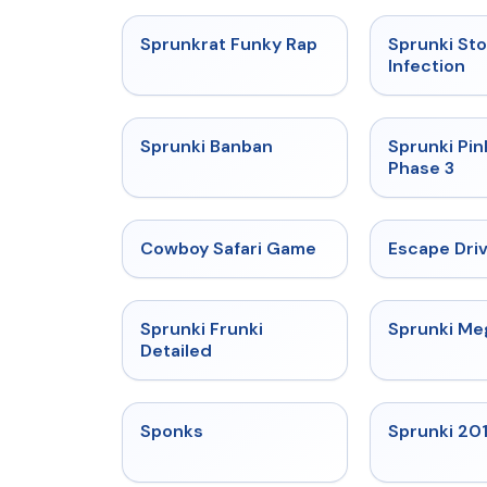
★
4.7
Sprunkrat Funky Rap
Sprunki St
Infection
★
4.7
Sprunki Banban
Sprunki Pin
Phase 3
★
5
Cowboy Safari Game
Escape Dri
★
4.7
Sprunki Frunki
Sprunki M
Detailed
★
4.3
Sponks
Sprunki 20