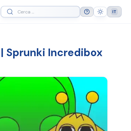
IT
Help
Theme
Languag
| Sprunki Incredibox