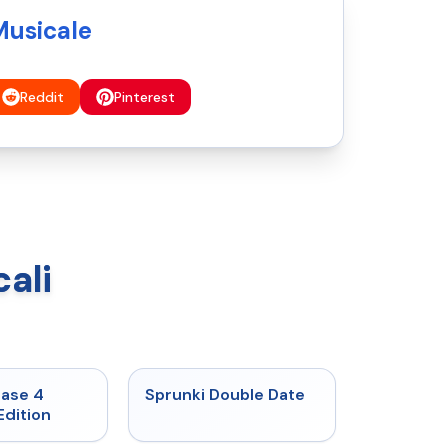
Musicale
Reddit
Pinterest
ali
★
4.7
★
4.5
hase 4
Sprunki Double Date
Edition