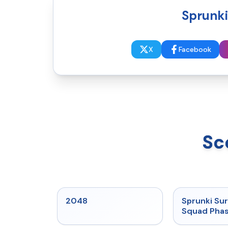
Sprunki
X
Facebook
Sc
★
5
2048
Sprunki Sur
Squad Phas