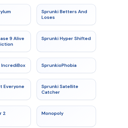
★
4.5
★
4.6
sylum
Sprunki Betters And
t
Loses
★
4.4
★
4.5
ase 9 Alive
Sprunki Hyper Shifted
iction
★
4.6
★
4.5
 IncrediBox
SprunkioPhobia
★
4.5
★
4.4
ut Everyone
Sprunki Satellite
Catcher
★
4.4
★
4.4
r 2
Monopoly