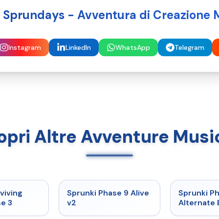
 Sprundays - Avventura di Creazione 
Instagram
LinkedIn
WhatsApp
Telegram
opri Altre Avventure Music
★
4.7
★
4.6
viving
Sprunki Phase 9 Alive
Sprunki P
e 3
v2
Alternate 