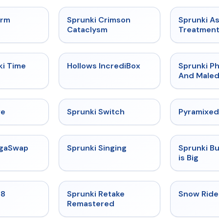
★
4.7
★
4.7
orm
Sprunki Crimson
Sprunki A
Cataclysm
Treatmen
★
4.9
★
4.3
ki Time
Hollows IncrediBox
Sprunki Ph
And Maled
★
4.4
★
4.7
ve
Sprunki Switch
Pyramixed
★
4.5
★
4.6
egaSwap
Sprunki Singing
Sprunki B
is Big
★
4.7
★
5
18
Sprunki Retake
Snow Ride
Remastered