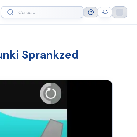
IT
Help
Theme
Languag
unki Sprankzed