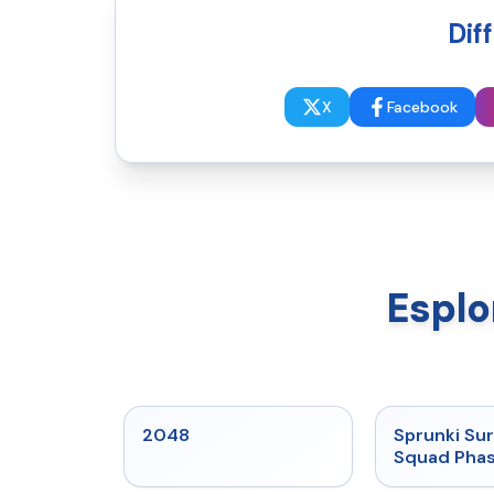
Dif
X
Facebook
Esplo
★
5
2048
Sprunki Sur
Squad Phas