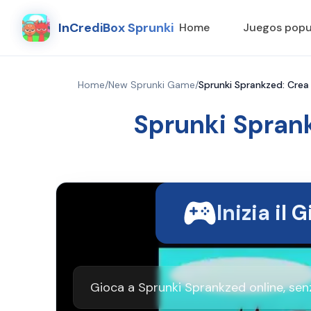
InCrediBox Sprunki
Home
Juegos popu
Home
/
New Sprunki Game
/
Sprunki Sprankzed: Crea
Sprunki Spran
Inizia il 
Gioca a Sprunki Sprankzed online, sen