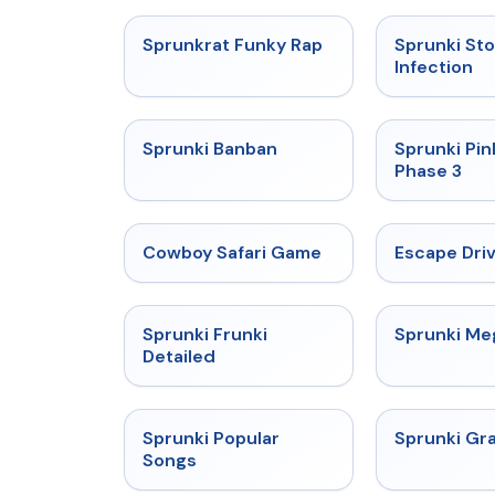
★
4.7
Sprunkrat Funky Rap
Sprunki St
Infection
★
4.7
Sprunki Banban
Sprunki Pin
Phase 3
★
5
Cowboy Safari Game
Escape Dri
★
4.7
Sprunki Frunki
Sprunki M
Detailed
★
4.6
Sprunki Popular
Sprunki Gr
Songs