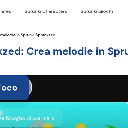
lares
Sprunki Characters
Sprunki Giochi
 melodie in Sprunki Sprankzed
kzed: Crea melodie in Spr
Gioco
za bisogno di scaricare!