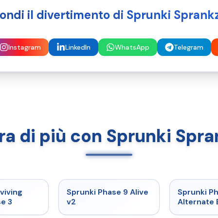
fondi il divertimento di Sprunki Sprank
Instagram
LinkedIn
WhatsApp
Telegram
ra di più con Sprunki Spr
★
4.7
★
4.6
viving
Sprunki Phase 9 Alive
Sprunki P
e 3
v2
Alternate 