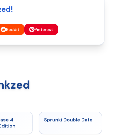
zed!
Reddit
Pinterest
ankzed
★
4.7
★
4.5
hase 4
Sprunki Double Date
Edition