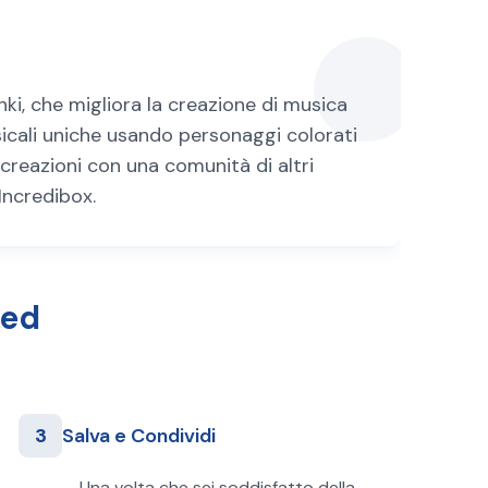
nki, che migliora la creazione di musica
icali uniche usando personaggi colorati
 creazioni con una comunità di altri
Incredibox.
zed
3
Salva e Condividi
Una volta che sei soddisfatto della