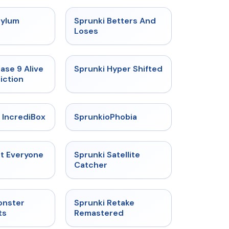
★
4.5
★
4.6
sylum
Sprunki Betters And
t
Loses
★
4.4
★
4.5
ase 9 Alive
Sprunki Hyper Shifted
iction
★
4.6
★
4.5
 IncrediBox
SprunkioPhobia
★
4.5
★
4.4
ut Everyone
Sprunki Satellite
Catcher
★
4.7
★
5
onster
Sprunki Retake
ts
Remastered