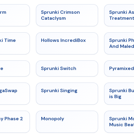
★
4.7
★
4.7
orm
Sprunki Crimson
Sprunki A
Cataclysm
Treatmen
★
4.9
★
4.3
ki Time
Hollows IncrediBox
Sprunki Ph
And Maled
★
4.4
★
4.7
ve
Sprunki Switch
Pyramixed
★
4.5
★
4.6
egaSwap
Sprunki Singing
Sprunki B
is Big
★
4.4
★
4.4
ay Phase 2
Monopoly
Sprunki M
Music Bea