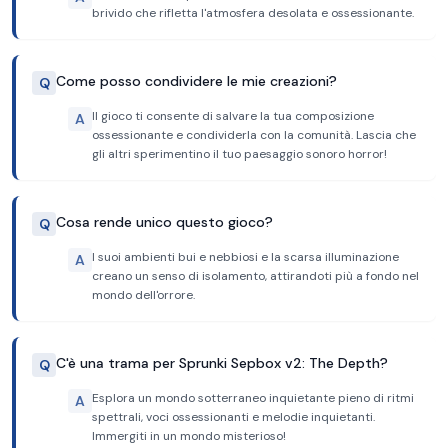
brivido che rifletta l'atmosfera desolata e ossessionante.
Come posso condividere le mie creazioni?
Q
Il gioco ti consente di salvare la tua composizione
A
ossessionante e condividerla con la comunità. Lascia che
gli altri sperimentino il tuo paesaggio sonoro horror!
Cosa rende unico questo gioco?
Q
I suoi ambienti bui e nebbiosi e la scarsa illuminazione
A
creano un senso di isolamento, attirandoti più a fondo nel
mondo dell'orrore.
C'è una trama per Sprunki Sepbox v2: The Depth?
Q
Esplora un mondo sotterraneo inquietante pieno di ritmi
A
spettrali, voci ossessionanti e melodie inquietanti.
Immergiti in un mondo misterioso!