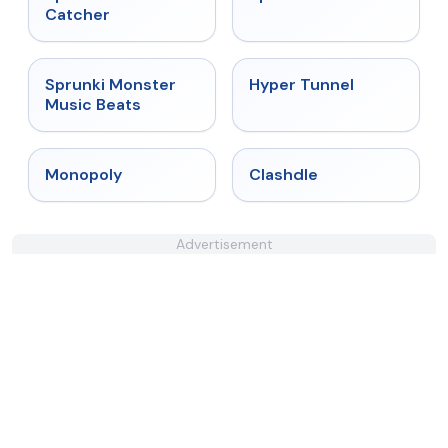
Catcher
★
4.7
★
4.5
Sprunki Monster
Hyper Tunnel
Music Beats
★
4.4
★
4.7
Monopoly
Clashdle
Advertisement