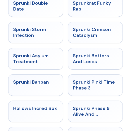
★
4.5
★
4.7
Sprunki Double
Sprunkrat Funky
Date
Rap
★
4.7
★
4.7
Sprunki Storm
Sprunki Crimson
Infection
Cataclysm
★
4.5
★
4.6
Sprunki Asylum
Sprunki Betters
Treatment
And Loses
★
4.7
★
4.9
Sprunki Banban
Sprunki Pinki Time
Phase 3
★
4.3
★
4.4
Hollows IncrediBox
Sprunki Phase 9
Alive And
Malediction