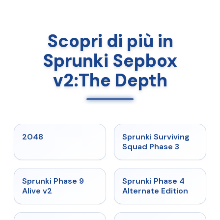
Scopri di più in
Sprunki Sepbox
v2:The Depth
★
5
★
4.7
2048
Sprunki Surviving
Squad Phase 3
★
4.6
★
4.7
Sprunki Phase 9
Sprunki Phase 4
Alive v2
Alternate Edition