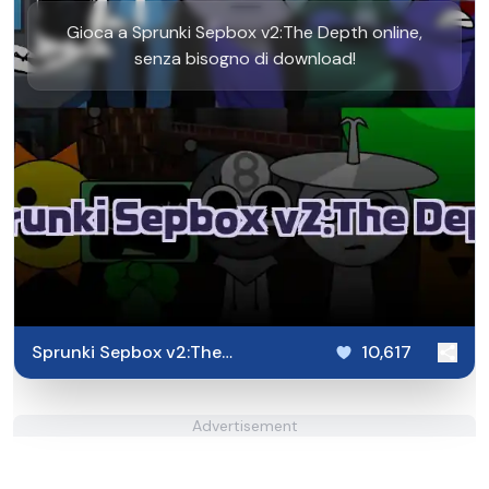
Gioca a Sprunki Sepbox v2:The Depth online,
senza bisogno di download!
Sprunki Sepbox v2:The
10,617
Depth
Advertisement