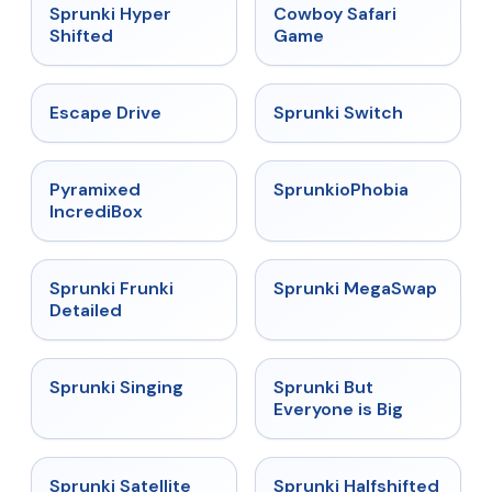
★
4.5
★
5
Sprunki Hyper
Cowboy Safari
Shifted
Game
★
4.4
★
4.7
Escape Drive
Sprunki Switch
★
4.6
★
4.5
Pyramixed
SprunkioPhobia
IncrediBox
★
4.7
★
4.5
Sprunki Frunki
Sprunki MegaSwap
Detailed
★
4.6
★
4.5
Sprunki Singing
Sprunki But
Everyone is Big
★
4.4
★
4.9
Sprunki Satellite
Sprunki Halfshifted