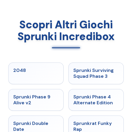
Scopri Altri Giochi
Sprunki Incredibox
★
5
★
4.7
2048
Sprunki Surviving
Squad Phase 3
★
4.6
★
4.7
Sprunki Phase 9
Sprunki Phase 4
Alive v2
Alternate Edition
★
4.5
★
4.7
Sprunki Double
Sprunkrat Funky
Date
Rap