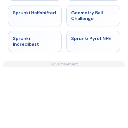
★
4.9
★
4.3
Sprunki Halfshifted
Geometry Ball
Challenge
★
4.7
★
4.4
Sprunki
Sprunki Pyrof NFE
Incredibast
Advertisement