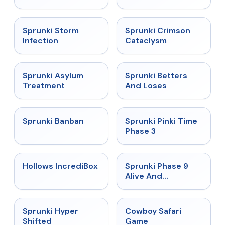
★
4.7
★
4.7
Sprunki Storm
Sprunki Crimson
Infection
Cataclysm
★
4.5
★
4.6
Sprunki Asylum
Sprunki Betters
Treatment
And Loses
★
4.7
★
4.9
Sprunki Banban
Sprunki Pinki Time
Phase 3
★
4.3
★
4.4
Hollows IncrediBox
Sprunki Phase 9
Alive And
Malediction
★
4.5
★
5
Sprunki Hyper
Cowboy Safari
Shifted
Game