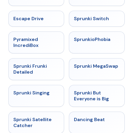
★
4.4
★
4.7
Escape Drive
Sprunki Switch
★
4.6
★
4.5
Pyramixed
SprunkioPhobia
IncrediBox
★
4.7
★
4.5
Sprunki Frunki
Sprunki MegaSwap
Detailed
★
4.6
★
4.5
Sprunki Singing
Sprunki But
Everyone is Big
★
4.4
★
4.4
Sprunki Satellite
Dancing Beat
Catcher