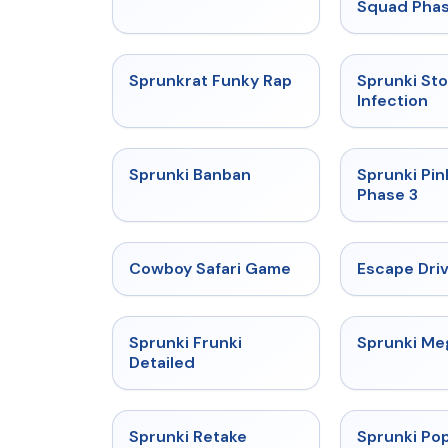
Squad Phas
★
4.7
Sprunkrat Funky Rap
Sprunki St
Infection
★
4.7
Sprunki Banban
Sprunki Pin
Phase 3
★
5
Cowboy Safari Game
Escape Dri
★
4.7
Sprunki Frunki
Sprunki M
Detailed
★
5
Sprunki Retake
Sprunki Pop