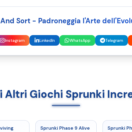
nd Sort - Padroneggia l'Arte dell'Evol
Instagram
LinkedIn
WhatsApp
Telegram
 Altri Giochi Sprunki Inc
★
4.7
★
4.6
viving
Sprunki Phase 9 Alive
Sprunki P