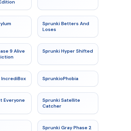
Edition
★
4.5
★
4.6
sylum
Sprunki Betters And
t
Loses
★
4.4
★
4.5
ase 9 Alive
Sprunki Hyper Shifted
iction
★
4.6
★
4.5
 IncrediBox
SprunkioPhobia
★
4.5
★
4.4
ut Everyone
Sprunki Satellite
Catcher
★
4.4
★
4.4
Sprunki Gray Phase 2