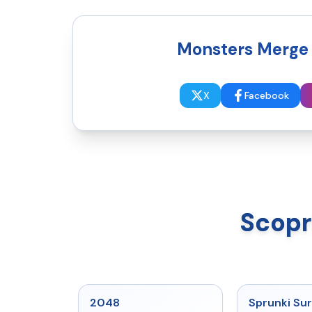
Monsters Merge A
X
Facebook
Scopri
★
5
2048
Sprunki Sur