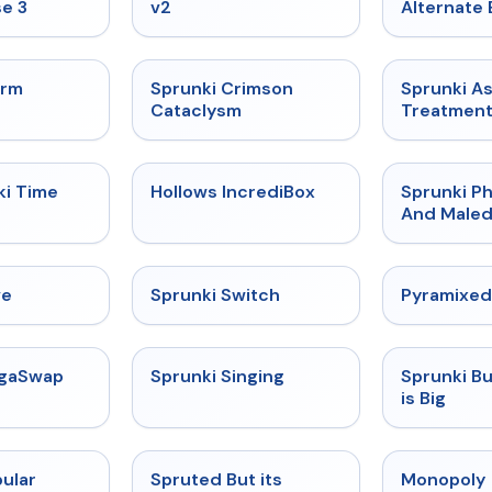
e 3
v2
Alternate 
★
4.7
★
4.7
orm
Sprunki Crimson
Sprunki A
Cataclysm
Treatmen
★
4.9
★
4.3
ki Time
Hollows IncrediBox
Sprunki Ph
And Maled
★
4.4
★
4.7
ve
Sprunki Switch
Pyramixed
★
4.5
★
4.6
egaSwap
Sprunki Singing
Sprunki B
is Big
★
4.6
★
4.6
ular
Spruted But its
Monopoly