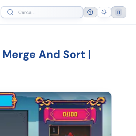
IT
Help
Theme
Languag
 Merge And Sort |