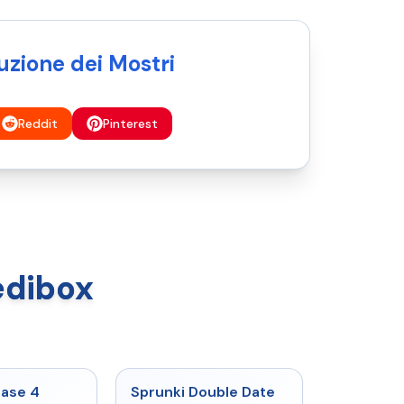
uzione dei Mostri
Reddit
Pinterest
redibox
★
4.7
★
4.5
hase 4
Sprunki Double Date