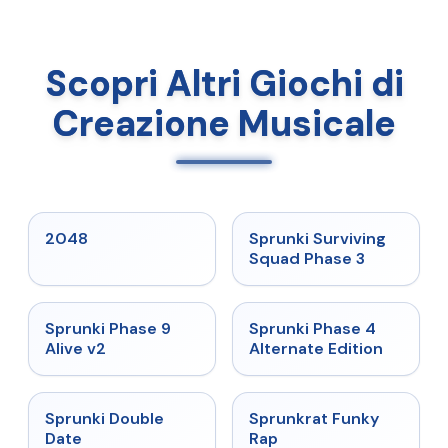
Scopri Altri Giochi di
Creazione Musicale
★
5
★
4.7
2048
Sprunki Surviving
Squad Phase 3
★
4.6
★
4.7
Sprunki Phase 9
Sprunki Phase 4
Alive v2
Alternate Edition
★
4.5
★
4.7
Sprunki Double
Sprunkrat Funky
Date
Rap