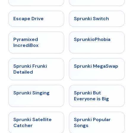
★
4.4
★
4.7
Escape Drive
Sprunki Switch
★
4.6
★
4.5
Pyramixed
SprunkioPhobia
IncrediBox
★
4.7
★
4.5
Sprunki Frunki
Sprunki MegaSwap
Detailed
★
4.6
★
4.5
Sprunki Singing
Sprunki But
Everyone is Big
★
4.4
★
4.6
Sprunki Satellite
Sprunki Popular
Catcher
Songs