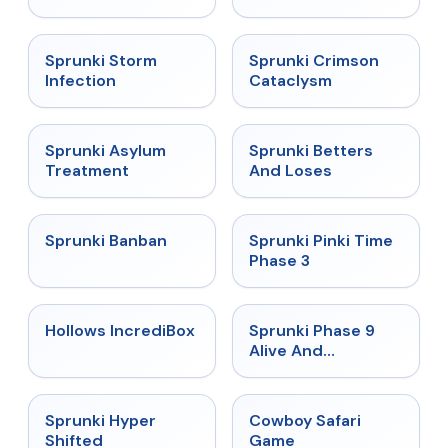
★
4.7
★
4.7
Sprunki Storm
Sprunki Crimson
Infection
Cataclysm
★
4.5
★
4.6
Sprunki Asylum
Sprunki Betters
Treatment
And Loses
★
4.7
★
4.9
Sprunki Banban
Sprunki Pinki Time
Phase 3
★
4.3
★
4.4
Hollows IncrediBox
Sprunki Phase 9
Alive And
Malediction
★
4.5
★
5
Sprunki Hyper
Cowboy Safari
Shifted
Game