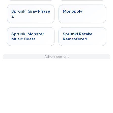
★
4.4
★
4.4
Sprunki Gray Phase
Monopoly
2
★
4.7
★
5
Sprunki Monster
Sprunki Retake
Music Beats
Remastered
Advertisement