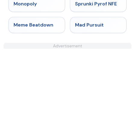
★
4.4
★
4.4
Monopoly
Sprunki Pyrof NFE
★
4.4
★
4.4
Meme Beatdown
Mad Pursuit
Advertisement