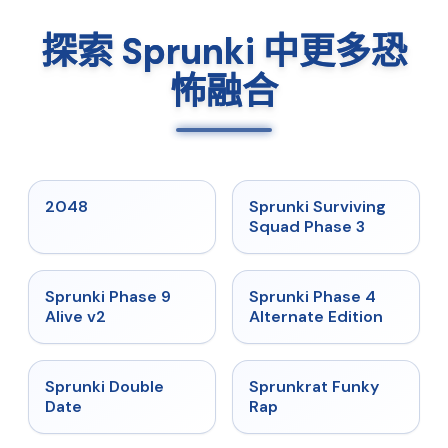
探索 Sprunki 中更多恐
怖融合
★
5
★
4.7
2048
Sprunki Surviving
Squad Phase 3
★
4.6
★
4.7
Sprunki Phase 9
Sprunki Phase 4
Alive v2
Alternate Edition
★
4.5
★
4.7
Sprunki Double
Sprunkrat Funky
Date
Rap