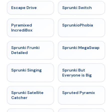
★
4.4
★
4.7
Escape Drive
Sprunki Switch
★
4.6
★
4.5
Pyramixed
SprunkioPhobia
IncrediBox
★
4.7
★
4.5
Sprunki Frunki
Sprunki MegaSwap
Detailed
★
4.6
★
4.5
Sprunki Singing
Sprunki But
Everyone is Big
★
4.4
★
4.9
Sprunki Satellite
Spruted Pyramix
Catcher