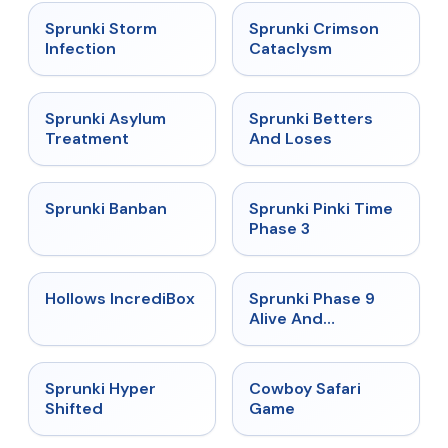
★
4.7
★
4.7
Sprunki Storm
Sprunki Crimson
Infection
Cataclysm
★
4.5
★
4.6
Sprunki Asylum
Sprunki Betters
Treatment
And Loses
★
4.7
★
4.9
Sprunki Banban
Sprunki Pinki Time
Phase 3
★
4.3
★
4.4
Hollows IncrediBox
Sprunki Phase 9
Alive And
Malediction
★
4.5
★
5
Sprunki Hyper
Cowboy Safari
Shifted
Game