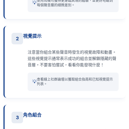
使用耳機可獲得更身臨其境的體驗，並更好地聽到
💡
每個聲音層的細微差別。
視覺提示
2
注意當你組合某些聲音時發生的視覺故障和動畫。
這些視覺提示通常表示成功的組合並解鎖隱藏的聲
音層。不要害怕嘗試，看看你能發現什麼！
查看線上社群論壇以獲取組合指南和已知視覺提示
💡
列表。
角色組合
3