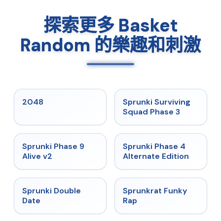
探索更多 Basket
Random 的樂趣和刺激
★
5
★
4.7
2048
Sprunki Surviving
Squad Phase 3
★
4.6
★
4.7
Sprunki Phase 9
Sprunki Phase 4
Alive v2
Alternate Edition
★
4.5
★
4.7
Sprunki Double
Sprunkrat Funky
Date
Rap