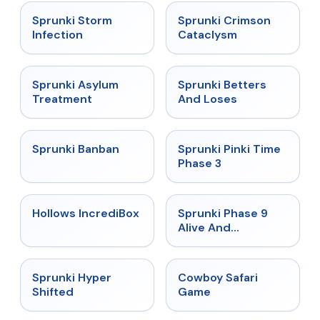
★
4.7
★
4.7
Sprunki Storm
Sprunki Crimson
Infection
Cataclysm
★
4.5
★
4.6
Sprunki Asylum
Sprunki Betters
Treatment
And Loses
★
4.7
★
4.9
Sprunki Banban
Sprunki Pinki Time
Phase 3
★
4.3
★
4.4
Hollows IncrediBox
Sprunki Phase 9
Alive And
Malediction
★
4.5
★
5
Sprunki Hyper
Cowboy Safari
Shifted
Game