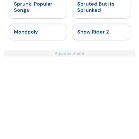
★
4.6
★
4.6
Sprunki Popular
Spruted But its
Songs
Sprunked
★
4.4
★
4.4
Monopoly
Snow Rider 2
Advertisement