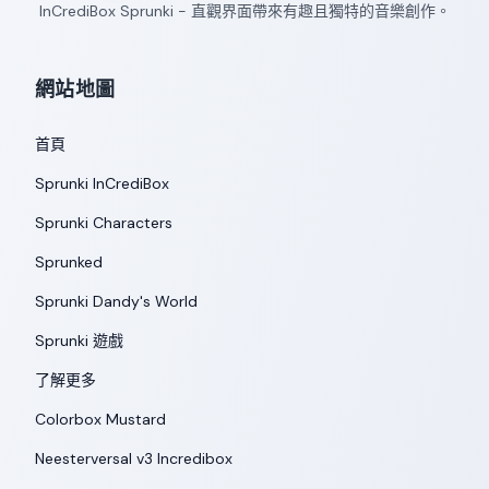
InCrediBox Sprunki - 直觀界面帶來有趣且獨特的音樂創作。
網站地圖
首頁
Sprunki InCrediBox
Sprunki Characters
Sprunked
Sprunki Dandy's World
Sprunki 遊戲
了解更多
Colorbox Mustard
Neesterversal v3 Incredibox