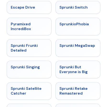
★
4.4
★
4.7
Escape Drive
Sprunki Switch
★
4.6
★
4.5
Pyramixed
SprunkioPhobia
IncrediBox
★
4.7
★
4.5
Sprunki Frunki
Sprunki MegaSwap
Detailed
★
4.6
★
4.5
Sprunki Singing
Sprunki But
Everyone is Big
★
4.4
★
5
Sprunki Satellite
Sprunki Retake
Catcher
Remastered