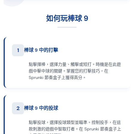
如何玩棒球 9
1
棒球 9 中的打擊
點擊揮棒，選擇力量、觸擊或短打。時機是在此遊
戲中擊中球的關鍵。掌握您的打擊技巧，在
Sprunki 節奏盒子上獲得高分。
2
棒球 9 中的投球
點擊投球，選擇投球類型並瞄準。控制投手，在這
款刺激的遊戲中智取打者。在 Sprunki 節奏盒子上