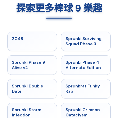
探索更多棒球 9 樂趣
★
5
★
4.7
2048
Sprunki Surviving
Squad Phase 3
★
4.6
★
4.7
Sprunki Phase 9
Sprunki Phase 4
Alive v2
Alternate Edition
★
4.5
★
4.7
Sprunki Double
Sprunkrat Funky
Date
Rap
★
4.7
★
4.7
Sprunki Storm
Sprunki Crimson
Infection
Cataclysm