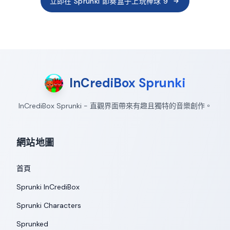
立即在 Sprunki 節奏盒子上玩棒球 9
InCrediBox Sprunki
InCrediBox Sprunki - 直觀界面帶來有趣且獨特的音樂創作。
網站地圖
首頁
Sprunki InCrediBox
Sprunki Characters
Sprunked