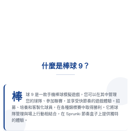
什麼是棒球 9？
棒
球 9 是一款手機棒球模擬遊戲，您可以在其中管理
您的球隊、參加聯賽，並享受快節奏的遊戲體驗。招
募、培養和客製化球員，在各種錦標賽中取得勝利。它將球
隊管理與場上行動相結合，在 Sprunki 節奏盒子上提供獨特
的體驗。