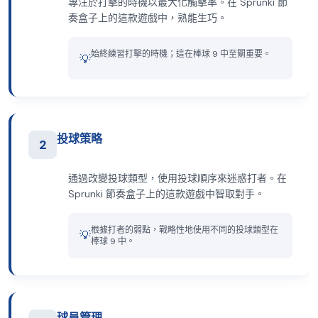
專注於打擊的時機以最大化觸擊率。在 Sprunki 節
奏盒子上的這款遊戲中，熟能生巧。
始終練習打擊的時機；這在棒球 9 中至關重要。
💡
投球策略
2
通過改變投球類型，使用投球順序來迷惑打者。在
Sprunki 節奏盒子上的這款遊戲中智取對手。
根據打者的弱點，戰略性地使用不同的投球類型在
💡
棒球 9 中。
球員管理