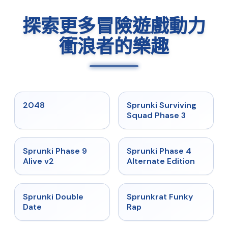
探索更多冒險遊戲動力
衝浪者的樂趣
★
5
★
4.7
2048
Sprunki Surviving
Squad Phase 3
★
4.6
★
4.7
Sprunki Phase 9
Sprunki Phase 4
Alive v2
Alternate Edition
★
4.5
★
4.7
Sprunki Double
Sprunkrat Funky
Date
Rap