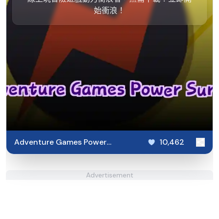
始衝浪！
Adventure Games Power
10,462
Surfer
Advertisement