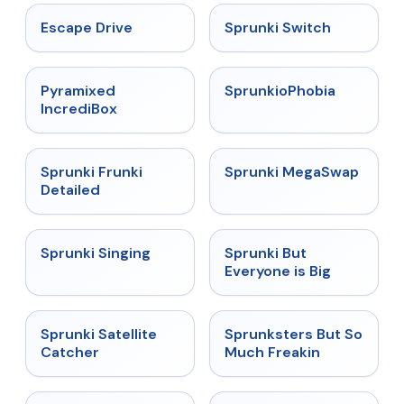
★
4.4
★
4.7
Escape Drive
Sprunki Switch
★
4.6
★
4.5
Pyramixed
SprunkioPhobia
IncrediBox
★
4.7
★
4.5
Sprunki Frunki
Sprunki MegaSwap
Detailed
★
4.6
★
4.5
Sprunki Singing
Sprunki But
Everyone is Big
★
4.4
★
4.8
Sprunki Satellite
Sprunksters But So
Catcher
Much Freakin