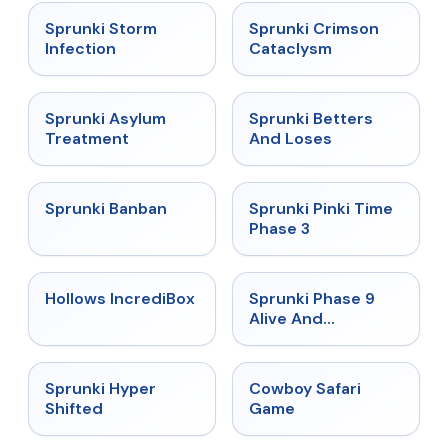
★
4.7
★
4.7
Sprunki Storm
Sprunki Crimson
Infection
Cataclysm
★
4.5
★
4.6
Sprunki Asylum
Sprunki Betters
Treatment
And Loses
★
4.7
★
4.9
Sprunki Banban
Sprunki Pinki Time
Phase 3
★
4.3
★
4.4
Hollows IncrediBox
Sprunki Phase 9
Alive And
Malediction
★
4.5
★
5
Sprunki Hyper
Cowboy Safari
Shifted
Game