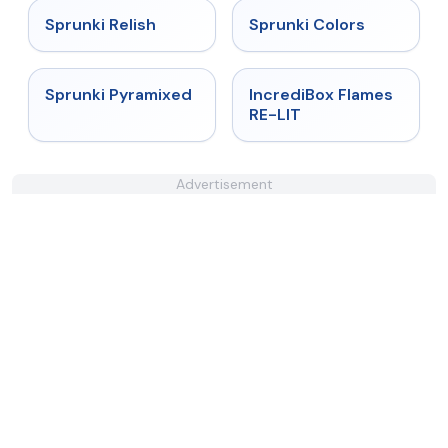
★
4.9
★
4.9
Sprunki Relish
Sprunki Colors
★
4.7
★
5
Sprunki Pyramixed
IncrediBox Flames
RE-LIT
Advertisement