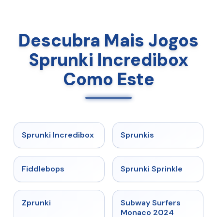
Descubra Mais Jogos
Sprunki Incredibox
Como Este
★
4.8
★
5
Sprunki Incredibox
Sprunkis
★
4.8
★
4.6
Fiddlebops
Sprunki Sprinkle
★
4.6
★
4.6
Zprunki
Subway Surfers
Monaco 2024