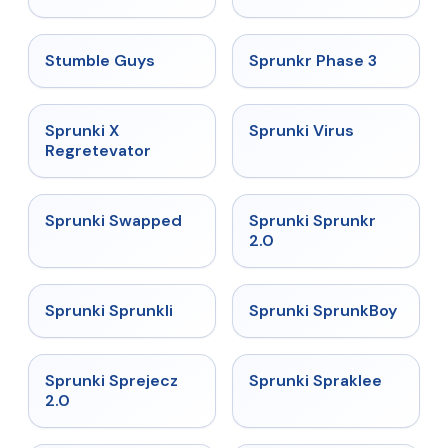
★
4.7
★
4.7
Stumble Guys
Sprunkr Phase 3
★
4.4
★
4.9
Sprunki X
Sprunki Virus
Regretevator
★
4.7
★
4.7
Sprunki Swapped
Sprunki Sprunkr
2.0
★
4.5
★
4.8
Sprunki Sprunkli
Sprunki SprunkBoy
★
4.7
★
4.7
Sprunki Sprejecz
Sprunki Spraklee
2.0