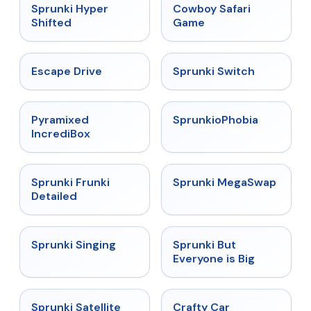
★
4.5
★
5
Sprunki Hyper
Cowboy Safari
Shifted
Game
★
4.4
★
4.7
Escape Drive
Sprunki Switch
★
4.6
★
4.5
Pyramixed
SprunkioPhobia
IncrediBox
★
4.7
★
4.5
Sprunki Frunki
Sprunki MegaSwap
Detailed
★
4.6
★
4.5
Sprunki Singing
Sprunki But
Everyone is Big
★
4.4
★
4.4
Sprunki Satellite
Crafty Car