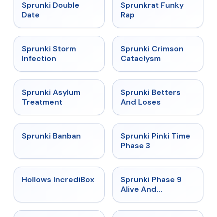
★
4.5
★
4.7
Sprunki Double
Sprunkrat Funky
Date
Rap
★
4.7
★
4.7
Sprunki Storm
Sprunki Crimson
Infection
Cataclysm
★
4.5
★
4.6
Sprunki Asylum
Sprunki Betters
Treatment
And Loses
★
4.7
★
4.9
Sprunki Banban
Sprunki Pinki Time
Phase 3
★
4.3
★
4.4
Hollows IncrediBox
Sprunki Phase 9
Alive And
Malediction