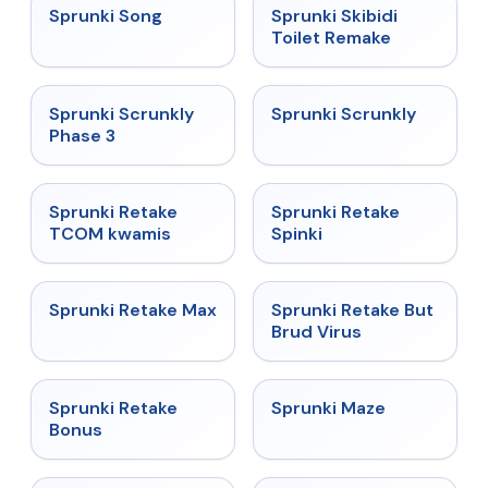
★
4.5
★
4.4
Sprunki Song
Sprunki Skibidi
Toilet Remake
★
4.7
★
4.7
Sprunki Scrunkly
Sprunki Scrunkly
Phase 3
★
4.3
★
4.3
Sprunki Retake
Sprunki Retake
TCOM kwamis
Spinki
★
4.3
★
4.4
Sprunki Retake Max
Sprunki Retake But
Brud Virus
★
4.8
★
4.5
Sprunki Retake
Sprunki Maze
Bonus