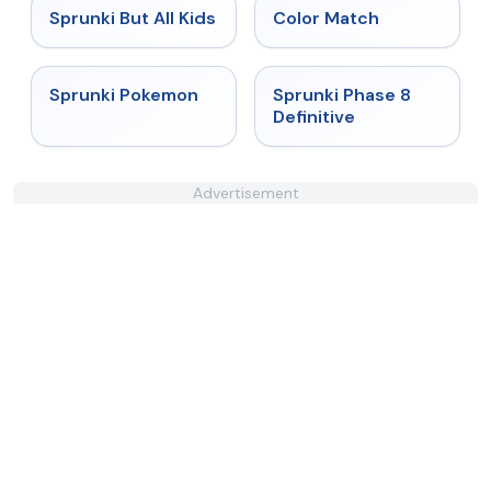
★
4.5
★
5
Sprunki But All Kids
Color Match
★
4.5
★
4.4
Sprunki Pokemon
Sprunki Phase 8
Definitive
Advertisement