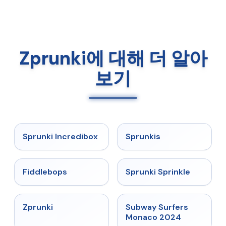
Zprunki에 대해 더 알아
보기
★
4.8
★
5
Sprunki Incredibox
Sprunkis
★
4.8
★
4.6
Fiddlebops
Sprunki Sprinkle
★
4.6
★
4.6
Zprunki
Subway Surfers
Monaco 2024