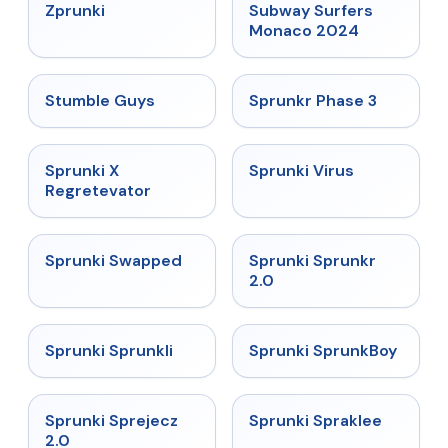
★
4.6
★
4.6
Zprunki
Subway Surfers
Monaco 2024
★
4.7
★
4.7
Stumble Guys
Sprunkr Phase 3
★
4.4
★
4.9
Sprunki X
Sprunki Virus
Regretevator
★
4.7
★
4.7
Sprunki Swapped
Sprunki Sprunkr
2.0
★
4.5
★
4.8
Sprunki Sprunkli
Sprunki SprunkBoy
★
4.7
★
4.7
Sprunki Sprejecz
Sprunki Spraklee
2.0