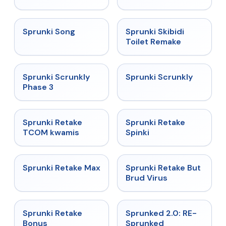
★
4.5
★
4.4
Sprunki Song
Sprunki Skibidi
Toilet Remake
★
4.7
★
4.7
Sprunki Scrunkly
Sprunki Scrunkly
Phase 3
★
4.3
★
4.3
Sprunki Retake
Sprunki Retake
TCOM kwamis
Spinki
★
4.3
★
4.4
Sprunki Retake Max
Sprunki Retake But
Brud Virus
★
4.8
★
4.4
Sprunki Retake
Sprunked 2.0: RE-
Bonus
Sprunked