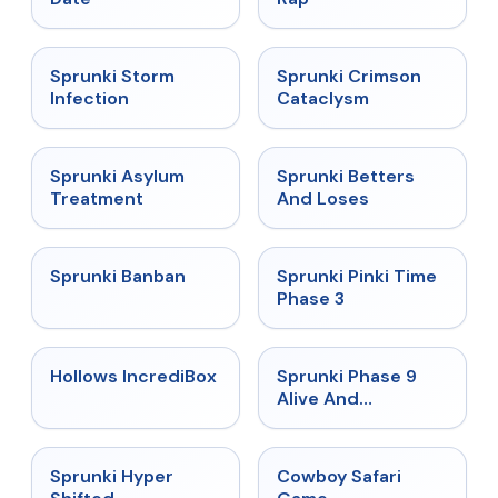
★
4.7
★
4.7
Sprunki Storm
Sprunki Crimson
Infection
Cataclysm
★
4.5
★
4.6
Sprunki Asylum
Sprunki Betters
Treatment
And Loses
★
4.7
★
4.9
Sprunki Banban
Sprunki Pinki Time
Phase 3
★
4.3
★
4.4
Hollows IncrediBox
Sprunki Phase 9
Alive And
Malediction
★
4.5
★
5
Sprunki Hyper
Cowboy Safari