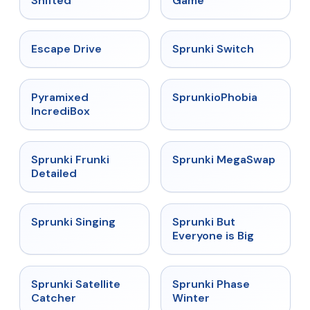
Shifted
Game
★
4.4
★
4.7
Escape Drive
Sprunki Switch
★
4.6
★
4.5
Pyramixed
SprunkioPhobia
IncrediBox
★
4.7
★
4.5
Sprunki Frunki
Sprunki MegaSwap
Detailed
★
4.6
★
4.5
Sprunki Singing
Sprunki But
Everyone is Big
★
4.4
★
4.7
Sprunki Satellite
Sprunki Phase
Catcher
Winter