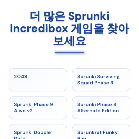
더 많은 Sprunki
Incredibox 게임을 찾아
보세요
★
5
★
4.7
2048
Sprunki Surviving
Squad Phase 3
★
4.6
★
4.7
Sprunki Phase 9
Sprunki Phase 4
Alive v2
Alternate Edition
★
4.5
★
4.7
Sprunki Double
Sprunkrat Funky
Date
Rap