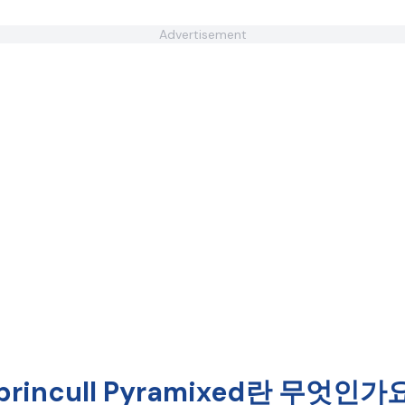
Advertisement
princull Pyramixed란 무엇인가