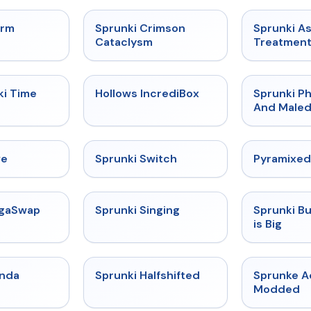
★
4.7
★
4.7
orm
Sprunki Crimson
Sprunki A
Cataclysm
Treatmen
★
4.9
★
4.3
ki Time
Hollows IncrediBox
Sprunki Ph
And Maled
★
4.4
★
4.7
ve
Sprunki Switch
Pyramixed
★
4.5
★
4.6
egaSwap
Sprunki Singing
Sprunki B
is Big
★
4.9
★
4.9
enda
Sprunki Halfshifted
Sprunke 
Modded