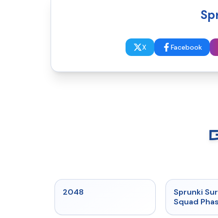
Sp
X
Facebook
★
5
2048
Sprunki Sur
Squad Phas