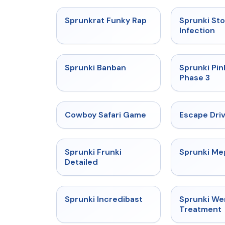
★
4.7
Sprunkrat Funky Rap
Sprunki St
Infection
★
4.7
Sprunki Banban
Sprunki Pin
Phase 3
★
5
Cowboy Safari Game
Escape Dri
★
4.7
Sprunki Frunki
Sprunki M
Detailed
★
4.7
Sprunki Incredibast
Sprunki W
Treatment