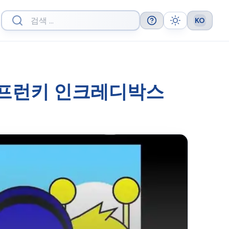
KO
Help
Theme
Languag
스프런키 인크레디박스