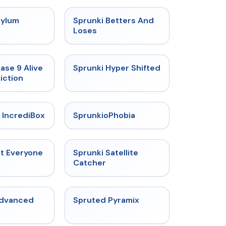
★
4.5
★
4.6
sylum
Sprunki Betters And
t
Loses
★
4.4
★
4.5
ase 9 Alive
Sprunki Hyper Shifted
iction
★
4.6
★
4.5
 IncrediBox
SprunkioPhobia
★
4.5
★
4.4
ut Everyone
Sprunki Satellite
Catcher
★
4.6
★
4.9
Advanced
Spruted Pyramix