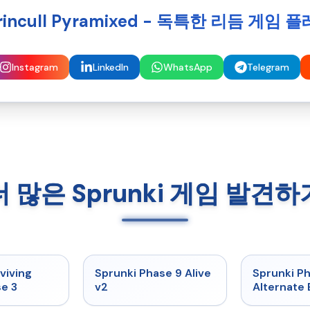
rincull Pyramixed - 독특한 리듬 게임 
Instagram
LinkedIn
WhatsApp
Telegram
더 많은 Sprunki 게임 발견하
★
4.7
★
4.6
viving
Sprunki Phase 9 Alive
Sprunki P
e 3
v2
Alternate 