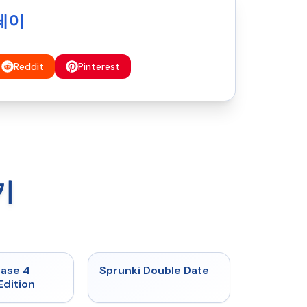
플레이
Reddit
Pinterest
기
★
4.7
★
4.5
hase 4
Sprunki Double Date
Edition