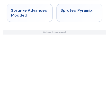
★
4.6
★
4.9
Sprunke Advanced
Spruted Pyramix
Modded
Advertisement