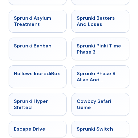
★
4.5
★
4.6
Sprunki Asylum
Sprunki Betters
Treatment
And Loses
★
4.7
★
4.9
Sprunki Banban
Sprunki Pinki Time
Phase 3
★
4.3
★
4.4
Hollows IncrediBox
Sprunki Phase 9
Alive And
Malediction
★
4.5
★
5
Sprunki Hyper
Cowboy Safari
Shifted
Game
★
4.4
★
4.7
Escape Drive
Sprunki Switch