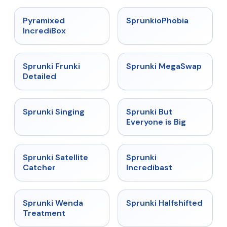
★
4.6
★
4.5
Pyramixed
SprunkioPhobia
IncrediBox
★
4.7
★
4.5
Sprunki Frunki
Sprunki MegaSwap
Detailed
★
4.6
★
4.5
Sprunki Singing
Sprunki But
Everyone is Big
★
4.4
★
4.7
Sprunki Satellite
Sprunki
Catcher
Incredibast
★
4.9
★
4.9
Sprunki Wenda
Sprunki Halfshifted
Treatment