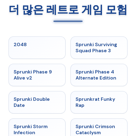
더 많은 레트로 게임 모험
★
5
★
4.7
2048
Sprunki Surviving
Squad Phase 3
★
4.6
★
4.7
Sprunki Phase 9
Sprunki Phase 4
Alive v2
Alternate Edition
★
4.5
★
4.7
Sprunki Double
Sprunkrat Funky
Date
Rap
★
4.7
★
4.7
Sprunki Storm
Sprunki Crimson
Infection
Cataclysm