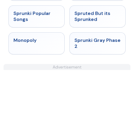
★
4.6
★
4.6
Sprunki Popular
Spruted But its
Songs
Sprunked
★
4.4
★
4.4
Monopoly
Sprunki Gray Phase
2
Advertisement