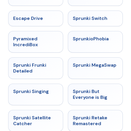
★
4.4
★
4.7
Escape Drive
Sprunki Switch
★
4.6
★
4.5
Pyramixed
SprunkioPhobia
IncrediBox
★
4.7
★
4.5
Sprunki Frunki
Sprunki MegaSwap
Detailed
★
4.6
★
4.5
Sprunki Singing
Sprunki But
Everyone is Big
★
4.4
★
5
Sprunki Satellite
Sprunki Retake
Catcher
Remastered