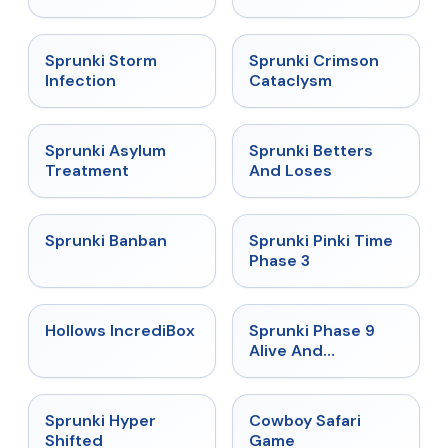
★
4.7
★
4.7
Sprunki Storm
Sprunki Crimson
Infection
Cataclysm
★
4.5
★
4.6
Sprunki Asylum
Sprunki Betters
Treatment
And Loses
★
4.7
★
4.9
Sprunki Banban
Sprunki Pinki Time
Phase 3
★
4.3
★
4.4
Hollows IncrediBox
Sprunki Phase 9
Alive And
Malediction
★
4.5
★
5
Sprunki Hyper
Cowboy Safari
Shifted
Game