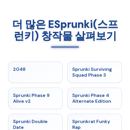
더 많은 ESprunki(스프
런키) 창작물 살펴보기
★
5
★
4.7
2048
Sprunki Surviving
Squad Phase 3
★
4.6
★
4.7
Sprunki Phase 9
Sprunki Phase 4
Alive v2
Alternate Edition
★
4.5
★
4.7
Sprunki Double
Sprunkrat Funky
Date
Rap