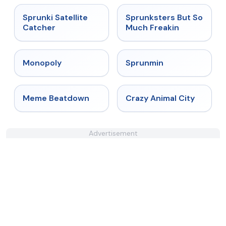
★
4.4
★
4.8
Sprunki Satellite
Sprunksters But So
Catcher
Much Freakin
★
4.4
★
4.4
Monopoly
Sprunmin
★
4.4
★
4.7
Meme Beatdown
Crazy Animal City
Advertisement