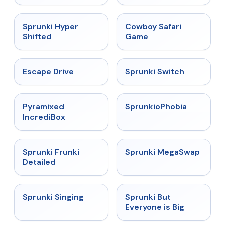
Malediction
★
4.5
★
5
Sprunki Hyper
Cowboy Safari
Shifted
Game
★
4.4
★
4.7
Escape Drive
Sprunki Switch
★
4.6
★
4.5
Pyramixed
SprunkioPhobia
IncrediBox
★
4.7
★
4.5
Sprunki Frunki
Sprunki MegaSwap
Detailed
★
4.6
★
4.5
Sprunki Singing
Sprunki But
Everyone is Big