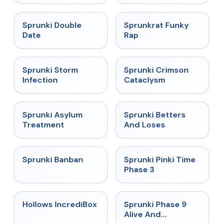
★
4.5
★
4.7
Sprunki Double
Sprunkrat Funky
Date
Rap
★
4.7
★
4.7
Sprunki Storm
Sprunki Crimson
Infection
Cataclysm
★
4.5
★
4.6
Sprunki Asylum
Sprunki Betters
Treatment
And Loses
★
4.7
★
4.9
Sprunki Banban
Sprunki Pinki Time
Phase 3
★
4.3
★
4.4
Hollows IncrediBox
Sprunki Phase 9
Alive And