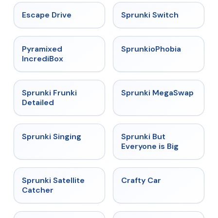
★
4.4
★
4.7
Escape Drive
Sprunki Switch
★
4.6
★
4.5
Pyramixed
SprunkioPhobia
IncrediBox
★
4.7
★
4.5
Sprunki Frunki
Sprunki MegaSwap
Detailed
★
4.6
★
4.5
Sprunki Singing
Sprunki But
Everyone is Big
★
4.4
★
4.4
Sprunki Satellite
Crafty Car
Catcher