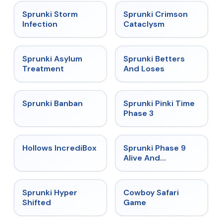
★
4.7
★
4.7
Sprunki Storm
Sprunki Crimson
Infection
Cataclysm
★
4.5
★
4.6
Sprunki Asylum
Sprunki Betters
Treatment
And Loses
★
4.7
★
4.9
Sprunki Banban
Sprunki Pinki Time
Phase 3
★
4.3
★
4.4
Hollows IncrediBox
Sprunki Phase 9
Alive And
Malediction
★
4.5
★
5
Sprunki Hyper
Cowboy Safari
Shifted
Game