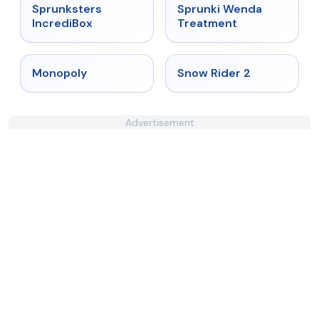
★
5
★
4.9
Sprunksters
Sprunki Wenda
IncrediBox
Treatment
★
4.4
★
4.4
Monopoly
Snow Rider 2
Advertisement