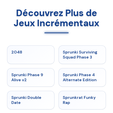
Découvrez Plus de
Jeux Incrémentaux
★
5
★
4.7
2048
Sprunki Surviving
Squad Phase 3
★
4.6
★
4.7
Sprunki Phase 9
Sprunki Phase 4
Alive v2
Alternate Edition
★
4.5
★
4.7
Sprunki Double
Sprunkrat Funky
Date
Rap