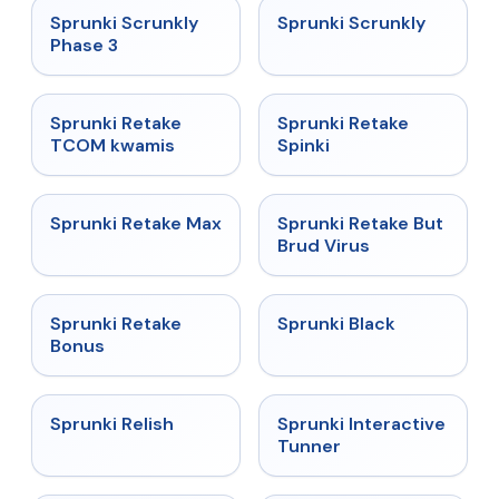
★
4.7
★
4.7
Sprunki Scrunkly
Sprunki Scrunkly
Phase 3
★
4.3
★
4.3
Sprunki Retake
Sprunki Retake
TCOM kwamis
Spinki
★
4.3
★
4.4
Sprunki Retake Max
Sprunki Retake But
Brud Virus
★
4.8
★
4.5
Sprunki Retake
Sprunki Black
Bonus
★
4.9
★
4.4
Sprunki Relish
Sprunki Interactive
Tunner