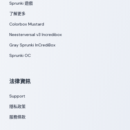
Sprunki 遊戲
了解更多
Colorbox Mustard
Neesterversal v3 Incredibox
Gray Sprunki InCrediBox
Sprunki OC
法律資訊
Support
隱私政策
服務條款