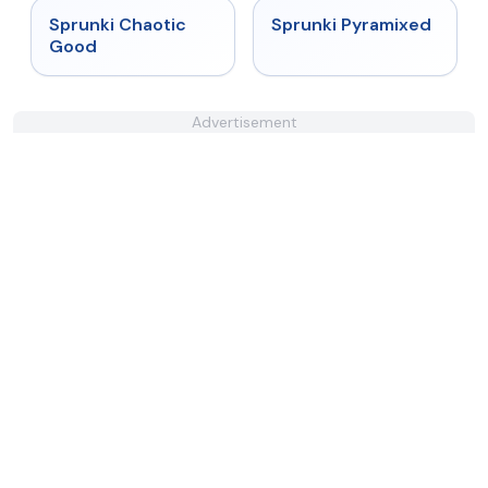
★
4.4
★
4.7
Sprunki Chaotic
Sprunki Pyramixed
Good
Advertisement