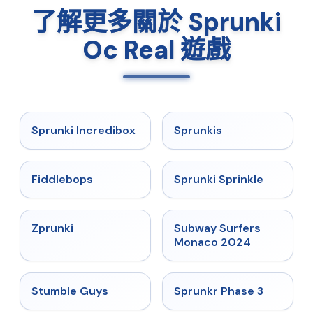
了解更多關於 Sprunki
Oc Real 遊戲
★
4.8
★
5
Sprunki Incredibox
Sprunkis
★
4.8
★
4.6
Fiddlebops
Sprunki Sprinkle
★
4.6
★
4.6
Zprunki
Subway Surfers
Monaco 2024
★
4.7
★
4.7
Stumble Guys
Sprunkr Phase 3