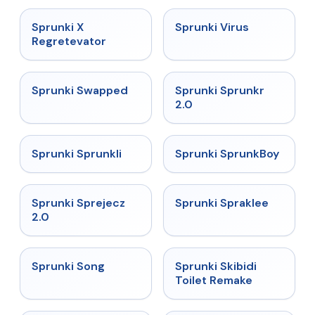
★
4.4
★
4.9
Sprunki X
Sprunki Virus
Regretevator
★
4.7
★
4.7
Sprunki Swapped
Sprunki Sprunkr
2.0
★
4.5
★
4.8
Sprunki Sprunkli
Sprunki SprunkBoy
★
4.7
★
4.7
Sprunki Sprejecz
Sprunki Spraklee
2.0
★
4.5
★
4.4
Sprunki Song
Sprunki Skibidi
Toilet Remake