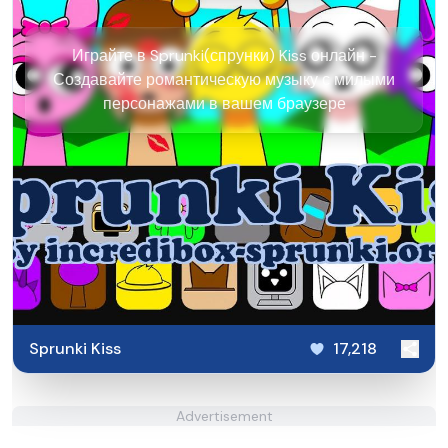
Играйте в Sprunki(спрунки) Kiss онлайн -
Создавайте романтическую музыку с милыми
персонажами в вашем браузере
Sprunki Kiss
17,218
Advertisement