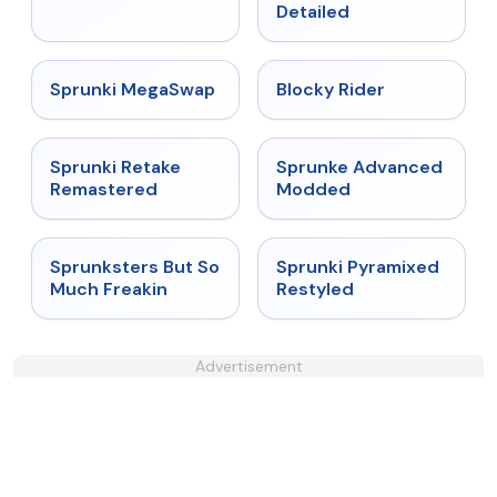
Detailed
★
4.5
★
4.9
Sprunki MegaSwap
Blocky Rider
★
5
★
4.6
Sprunki Retake
Sprunke Advanced
Remastered
Modded
★
4.8
★
4.3
Sprunksters But So
Sprunki Pyramixed
Much Freakin
Restyled
Advertisement