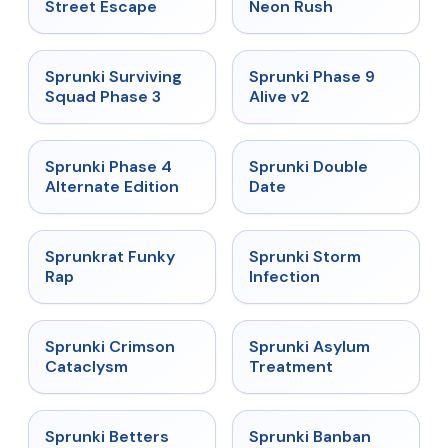
★
5
★
5
Street Escape
Neon Rush
★
4.7
★
4.6
Sprunki Surviving
Sprunki Phase 9
Squad Phase 3
Alive v2
★
4.7
★
4.5
Sprunki Phase 4
Sprunki Double
Alternate Edition
Date
★
4.7
★
4.7
Sprunkrat Funky
Sprunki Storm
Rap
Infection
★
4.7
★
4.5
Sprunki Crimson
Sprunki Asylum
Cataclysm
Treatment
★
4.6
★
4.7
Sprunki Betters
Sprunki Banban