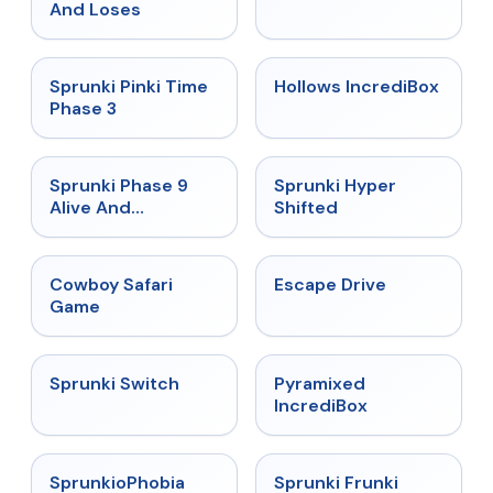
And Loses
★
4.9
★
4.3
Sprunki Pinki Time
Hollows IncrediBox
Phase 3
★
4.4
★
4.5
Sprunki Phase 9
Sprunki Hyper
Alive And
Shifted
Malediction
★
5
★
4.4
Cowboy Safari
Escape Drive
Game
★
4.7
★
4.6
Sprunki Switch
Pyramixed
IncrediBox
★
4.5
★
4.7
SprunkioPhobia
Sprunki Frunki