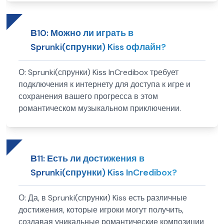
В
10
:
Можно ли играть в
Sprunki(спрунки) Kiss офлайн?
О:
Sprunki(спрунки) Kiss InCredibox требует
подключения к интернету для доступа к игре и
сохранения вашего прогресса в этом
романтическом музыкальном приключении.
В
11
:
Есть ли достижения в
Sprunki(спрунки) Kiss InCredibox?
О:
Да, в Sprunki(спрунки) Kiss есть различные
достижения, которые игроки могут получить,
создавая уникальные романтические композиции