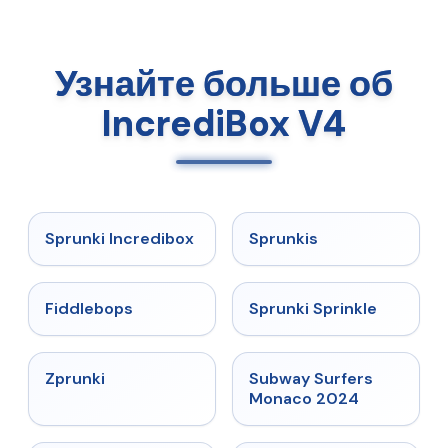
Узнайте больше об
IncrediBox V4
★
4.8
★
5
Sprunki Incredibox
Sprunkis
★
4.8
★
4.6
Fiddlebops
Sprunki Sprinkle
★
4.6
★
4.6
Zprunki
Subway Surfers
Monaco 2024