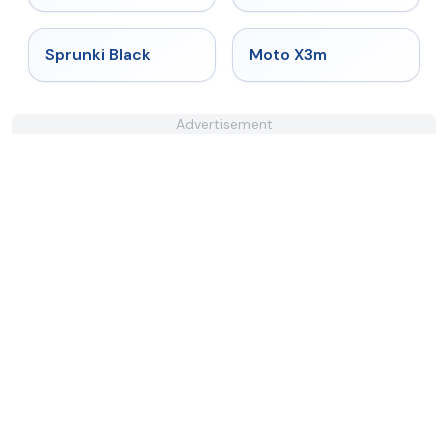
★
4.5
★
4.8
Sprunki Black
Moto X3m
Advertisement