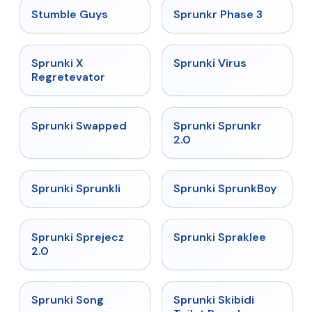
★
4.7
★
4.7
Stumble Guys
Sprunkr Phase 3
★
4.4
★
4.9
Sprunki X
Sprunki Virus
Regretevator
★
4.7
★
4.7
Sprunki Swapped
Sprunki Sprunkr
2.0
★
4.5
★
4.8
Sprunki Sprunkli
Sprunki SprunkBoy
★
4.7
★
4.7
Sprunki Sprejecz
Sprunki Spraklee
2.0
★
4.5
★
4.4
Sprunki Song
Sprunki Skibidi