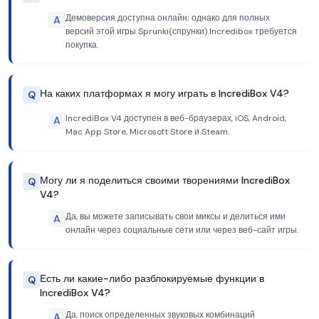
Демоверсия доступна онлайн; однако для полных
A
версий этой игры Sprunki(спрунки) Incredibox требуется
покупка.
На каких платформах я могу играть в IncrediBox V4?
Q
IncrediBox V4 доступен в веб-браузерах, iOS, Android,
A
Mac App Store, Microsoft Store и Steam.
Могу ли я поделиться своими творениями IncrediBox
Q
V4?
Да, вы можете записывать свои миксы и делиться ими
A
онлайн через социальные сети или через веб-сайт игры.
Есть ли какие-либо разблокируемые функции в
Q
IncrediBox V4?
Да, поиск определенных звуковых комбинаций
A