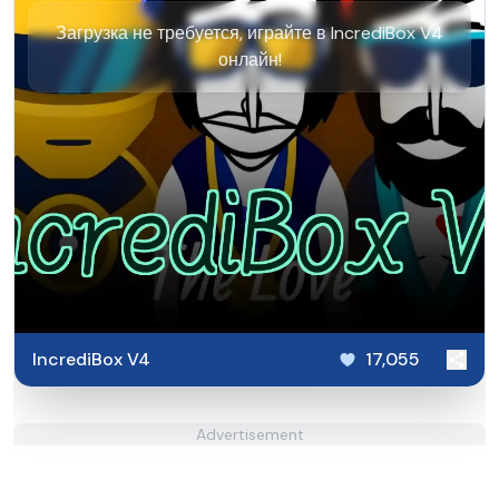
Загрузка не требуется, играйте в IncrediBox V4
онлайн!
IncrediBox V4
17,055
Advertisement