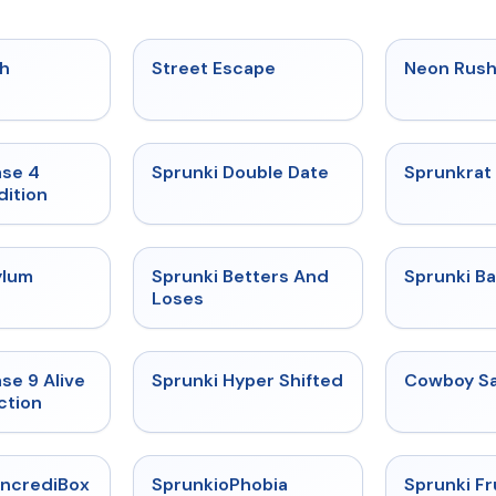
★
5
★
5
h
Street Escape
Neon Rus
★
4.7
★
4.5
ase 4
Sprunki Double Date
Sprunkrat
dition
★
4.5
★
4.6
ylum
Sprunki Betters And
Sprunki B
Loses
★
4.4
★
4.5
se 9 Alive
Sprunki Hyper Shifted
Cowboy Sa
ction
★
4.6
★
4.5
IncrediBox
SprunkioPhobia
Sprunki Fr