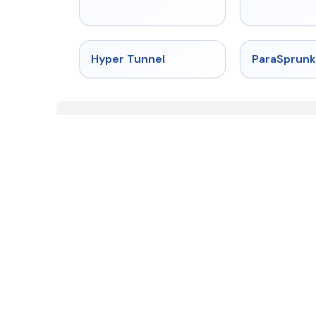
★
4.5
Hyper Tunnel
ParaSprunk