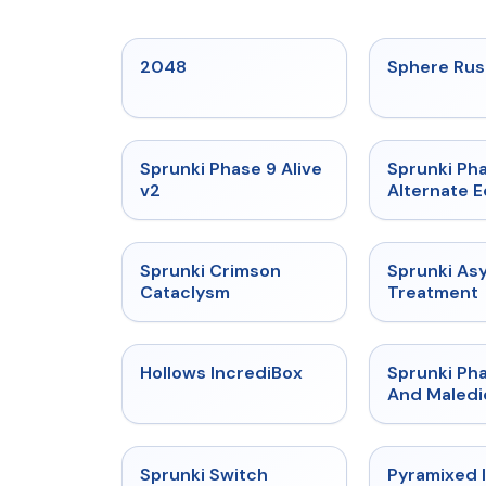
★
5
2048
Sphere Rus
★
4.6
Sprunki Phase 9 Alive
Sprunki Ph
v2
Alternate E
★
4.7
Sprunki Crimson
Sprunki As
Cataclysm
Treatment
★
4.3
Hollows IncrediBox
Sprunki Pha
And Maledi
★
4.7
Sprunki Switch
Pyramixed 