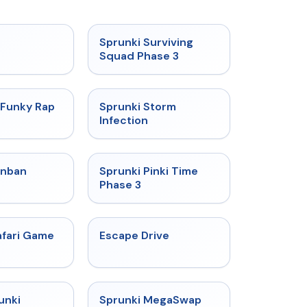
★
5
★
4.7
h
Sprunki Surviving
Squad Phase 3
★
4.7
★
4.7
 Funky Rap
Sprunki Storm
Infection
★
4.7
★
4.9
anban
Sprunki Pinki Time
Phase 3
★
5
★
4.4
fari Game
Escape Drive
★
4.7
★
4.5
unki
Sprunki MegaSwap