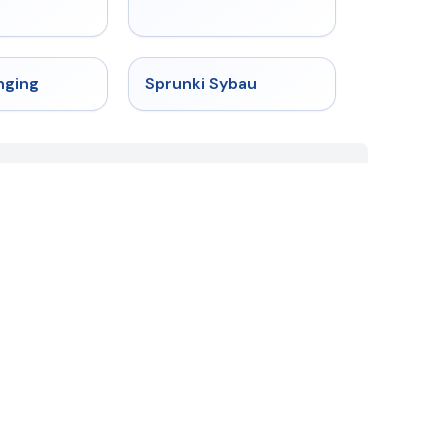
★
4.6
★
5
nging
Sprunki Sybau